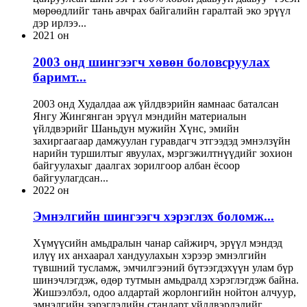
мөрөөдлийг тань авчрах байгалийн гаралтай эко эрүүл
дэр ирлээ...
2021 он
2003 онд шингээгч хөвөн боловсруулах
баримт...
2003 онд Худалдаа аж үйлдвэрийн яамнаас баталсан
Янгу Жингянган эрүүл мэндийн материалын
үйлдвэрийг Шаньдун мужийн Хүнс, эмийн
захиргаагаар дамжуулан гуравдагч этгээдэд эмнэлзүйн
нарийн туршилтыг явуулах, мэргэжилтнүүдийг зохион
байгуулахыг даалгах зорилгоор албан ёсоор
байгуулагдсан...
2022 он
Эмнэлгийн шингээгч хэрэглэх боломж...
Хүмүүсийн амьдралын чанар сайжирч, эрүүл мэндэд
илүү их анхаарал хандуулахын хэрээр эмнэлгийн
түвшний тусламж, эмчилгээний бүтээгдэхүүн улам бүр
шинэчлэгдэж, өдөр тутмын амьдралд хэрэглэгдэж байна.
Жишээлбэл, одоо алдартай жорлонгийн нойтон алчуур,
эмнэлгийн зэрэглэлийн стандарт үйлдвэрлэлийг