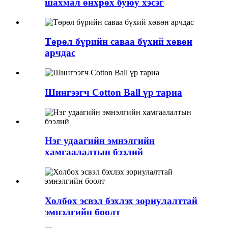
шахмал өнхрөх буюу хэсэг
Төрөл бүрийн саваа бүхий хөвөн
арчдас
Шингээгч Cotton Ball үр тариа
Нэг удаагийн эмнэлгийн
хамгаалалтын бээлий
Холбох эсвэл бэхлэх зориулалттай
эмнэлгийн боолт