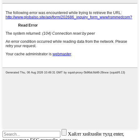
Хайлт хийхийн тулд enter,