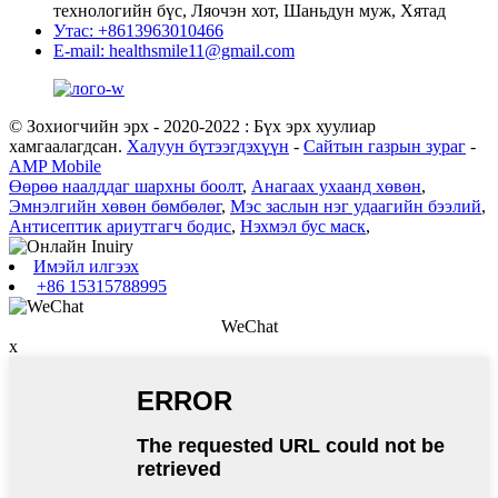
технологийн бүс, Ляочэн хот, Шаньдун муж, Хятад
Утас: +8613963010466
E-mail: healthsmile11@gmail.com
© Зохиогчийн эрх - 2020-2022 : Бүх эрх хуулиар
хамгаалагдсан.
Халуун бүтээгдэхүүн
-
Сайтын газрын зураг
-
AMP Mobile
Өөрөө наалддаг шархны боолт
,
Анагаах ухаанд хөвөн
,
Эмнэлгийн хөвөн бөмбөлөг
,
Мэс заслын нэг удаагийн бээлий
,
Антисептик ариутгагч бодис
,
Нэхмэл бус маск
,
Имэйл илгээх
+86 15315788995
WeChat
x