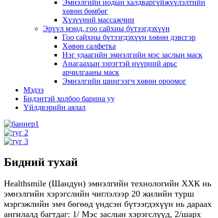
Эмнэлгийн иодын халдваргүйжүүлэлтийн
хөвөн бөмбөг
Хүзүүний массажчин
Эрүүл мэнд, гоо сайхны бүтээгдэхүүн
Гоо сайхны бүтээгдэхүүн хөвөн дэвсгэр
Хөвөн салфетка
Нэг удаагийн эмнэлгийн мэс заслын маск
Анагаахын зэрэгтэй нүүрний арьс
арчилгааны маск
Эмнэлгийн шингээгч хөвөн ороомог
Мэдээ
Бидэнтэй холбоо барина уу
Үйлдвэрийн аялал
Бидний тухай
Healthsmile (Шандун) эмнэлгийн технологийн ХХК нь
эмнэлгийн хэрэгслийн чиглэлээр 20 жилийн турш
мэргэжлийн эмч бөгөөд үндсэн бүтээгдэхүүн нь дараах
ангилалд багтдаг: 1/ Мэс заслын хэрэгслүүд, 2/шарх