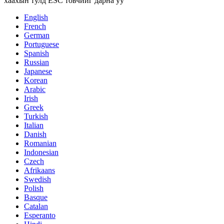
хаахын тулд ESC товчийг дарна уу
English
French
German
Portuguese
Spanish
Russian
Japanese
Korean
Arabic
Irish
Greek
Turkish
Italian
Danish
Romanian
Indonesian
Czech
Afrikaans
Swedish
Polish
Basque
Catalan
Esperanto