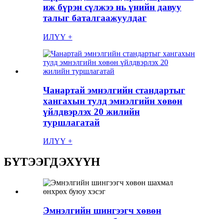
иж бүрэн сүлжээ нь үнийн давуу
талыг баталгаажуулдаг
ИЛҮҮ +
Чанартай эмнэлгийн стандартыг
хангахын тулд эмнэлгийн хөвөн
үйлдвэрлэх 20 жилийн
туршлагатай
ИЛҮҮ +
БҮТЭЭГДЭХҮҮН
Эмнэлгийн шингээгч хөвөн