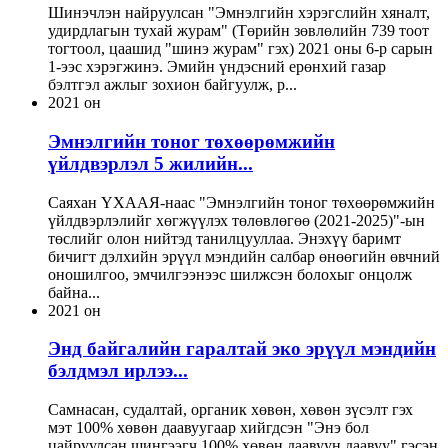
Шинэчлэн найруулсан "Эмнэлгийн хэрэгслийн хяналт,
удирдлагын тухай журам" (Төрийн зөвлөлийн 739 тоот
тогтоол, цаашид "шинэ журам" гэх) 2021 оны 6-р сарын
1-ээс хэрэгжинэ. Эмийн үндэсний ерөнхий газар
бэлтгэл ажлыг зохион байгуулж, р...
2021 он
Эмнэлгийн тоног төхөөрөмжийн
үйлдвэрлэл 5 жилийн...
Саяхан ҮХААЯ-наас "Эмнэлгийн тоног төхөөрөмжийн
үйлдвэрлэлийг хөгжүүлэх төлөвлөгөө (2021-2025)"-ын
төслийг олон нийтэд танилцууллаа. Энэхүү баримт
бичигт дэлхийн эрүүл мэндийн салбар өнөөгийн өвчний
оношилгоо, эмчилгээнээс шилжсэн болохыг онцолж
байна...
2021 он
Энд байгалийн гаралтай эко эрүүл мэндийн
бэлдмэл ирлээ...
Самнасан, судалтай, органик хөвөн, хөвөн зүсэлт гэх
мэт 100% хөвөн даавуугаар хийгдсэн "Энэ бол
цайруулсан шингээгч 100% хөвөн даавуун даавуу" гэсэн