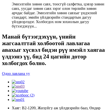
Эмнэлгийн хөвөн савх, тоосгүй салфетка, цэвэр хөвөн
савх, уусдаг хөвөн савх зэрэг олон төрлийн хөвөн
арчдас байдаг. Эмнэлгийн хөвөн савхыг үндэсний
стандарт, эмийн үйлдвэрийн стандартын дагуу
үйлдвэрлэдэг. Холбогдох ном зохиолын дагуу
бүтээгдэхүүн...
Манай бүтээгдэхүүн, үнийн
жагсаалттай холбоотой лавлагаа
авахыг хүсвэл бидэн рүү имэйл хаягаа
үлдээнэ үү, бид 24 цагийн дотор
холбогдох болно.
Одоо лавлана уу
Хаяг: В2-1209, Жихуйгу аж үйлдвэрийн бааз, Өндөр