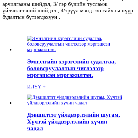
арчилгааны шийдэл, 3/ гэр бүлийн тусламж
үйлчилгээний шийдэл , 4/эрүүл мэнд гоо сайхны нүүр
будалтын бүтээгдэхүүн .
Эмнэлгийн хэрэгслийн судалгаа,
боловсруулалтын чиглэлээр
мэргэшсэн мэргэжилтэн.
ИЛҮҮ +
Дэвшилтэт үйлдвэрлэлийн шугам,
Хүчтэй үйлдвэрлэлийн хүчин
чадал