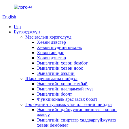
English
Гэр
Бүтээгдэхүүн
Мэс заслын хэрэгслүүд
Хөвөн дэвсгэр
Хөвөн шүдний өнхрөх
Хөвөн арчдас
Хөвөн дэвсгэр
Эмнэлгийн хөвөн бөмбөг
Эмнэлгийн хөвөн ноос
Эмнэлгийн бээлий
Шарх арчилгааны шийдэл
Эмнэлгийн хөвөн самбай
Эмнэлгийн наалдамхай тууз
Эмнэлгийн боолт
Функциональ арьс засах боолт
Гэр бүлийн тусламж үйлчилгээний шийдэл
Эмнэлгийн цайруулсан шингээгч хөвөн
даавуу
Эмнэлгийн спиртээр халдваргүйжүүлэх
хөвөн бөмбөлөг