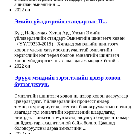
ашиглан эмнэлгийн ...
2022 он
Эмийн үйлдвэрийн стандартыг П...
Бүгд Найрамдах Хятад Ард ​​Улсын Эмийн
үйлдвэрлэлийн стандарт-Эмнэлгийн шингээгч хөвөн
（YY/T0330-2015） Хятадад эмнэлгийн шингээгч
хөвөнг улсын хатуу зохицуулалттай эмнэлгийн
хэрэгслийн нэг төрөл болгон эмнэлгийн шингээгч
хөвөн үйлдвэрлэгч нь заавал дагаж мөрдөх ёстой. .
2022 он
Эрүүл мэндийн зэрэглэлийн цэвэр хөвөн
бүтээгдэхүүн.
Эмнэлгийн шингээгч хөвөн нь цэвэр хөвөн даавуугаар
цэвэрлэгддэг. Үйлдвэрлэлийн процесст өндөр
температурт ариутгал, асептик боловсруулалтын орчинд
явагддаг тул эмнэлгийн хэрэглээний шаардлагад
нийцдэг. Тиймээс эрүүл мэнд, аюулгүй байдлын талаар
шийдвэр гаргахад итгэлтэй байж болно. Цаашид
боловсруулсны дараа эмнэлгийн ...
2022 он