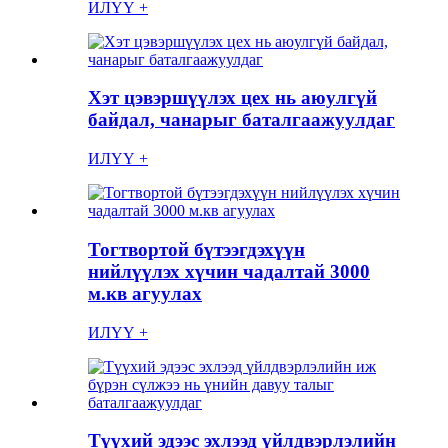
ИЛҮҮ +
Хэт цэвэршүүлэх цех нь аюулгүй
байдал, чанарыг баталгаажуулдаг
ИЛҮҮ +
Тогтвортой бүтээгдэхүүн
нийлүүлэх хүчин чадалтай 3000
м.кв агуулах
ИЛҮҮ +
Түүхий эдээс эхлээд үйлдвэрлэлийн