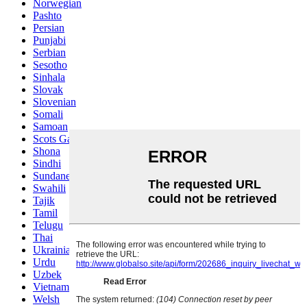
Norwegian
Pashto
Persian
Punjabi
Serbian
Sesotho
Sinhala
Slovak
Slovenian
Somali
Samoan
Scots Gaelic
Shona
Sindhi
Sundanese
Swahili
Tajik
Tamil
Telugu
Thai
Ukrainian
Urdu
Uzbek
Vietnamese
Welsh