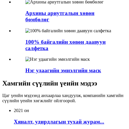
Архины ариутгалын хөвөн
бөмбөлөг
100% байгалийн хөвөн даавуун
салфетка
Нэг удаагийн эмнэлгийн маск
Хамгийн сүүлийн үеийн мэдээ
Цаг үеийн мэдээнд анхаарлаа хандуулж, компанийн хамгийн
сүүлийн үеийн хөгжлийг ойлгоорой.
2021 он
Хяналт, удирдлагын тухай журам...