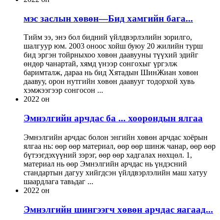
мэс заслын хөвөн—Бид хамгийн бага...
Тийм ээ, энэ бол бидний үйлдвэрлэлийн зорилго,
шалгуур юм. 2003 оноос хойш буюу 20 жилийн турш
бид эргэн тойрныхоо хөвөн даавууны түүхий эдийг
өндөр чанартай, хямд үнээр сонгохыг үргэлж
баримталж, дараа нь бид Хятадын ШинЖиан хөвөн
даавуу, орон нутгийн хөвөн даавууг тодорхой хувь
хэмжээгээр сонгосон ...
2022 он
Эмнэлгийн арчдас ба ... хоорондын ялгаа
Эмнэлгийн арчдас болон энгийн хөвөн арчдас хоёрын
ялгаа нь: өөр өөр материал, өөр өөр шинж чанар, өөр өөр
бүтээгдэхүүний зэрэг, өөр өөр хадгалах нөхцөл. 1,
материал нь өөр Эмнэлгийн арчдас нь үндэсний
стандартын дагуу хийгдсэн үйлдвэрлэлийн маш хатуу
шаардлага тавьдаг ...
2022 он
Эмнэлгийн шингээгч хөвөн арчдас яагаад...