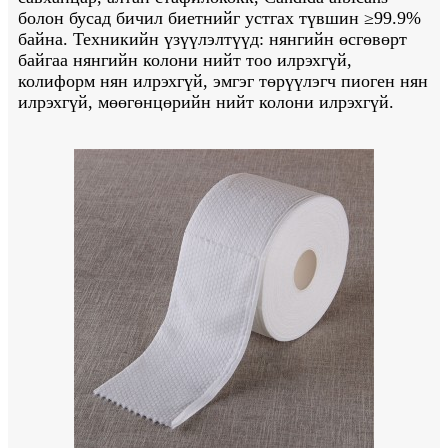
болон бусад бичил биетнийг устгах түвшин ≥99.9%
байна. Техникийн үзүүлэлтүүд: нянгийн өсгөвөрт
байгаа нянгийн колони нийт тоо илрэхгүй,
колиформ нян илрэхгүй, эмгэг төрүүлэгч пиоген нян
илрэхгүй, мөөгөнцөрийн нийт колони илрэхгүй.