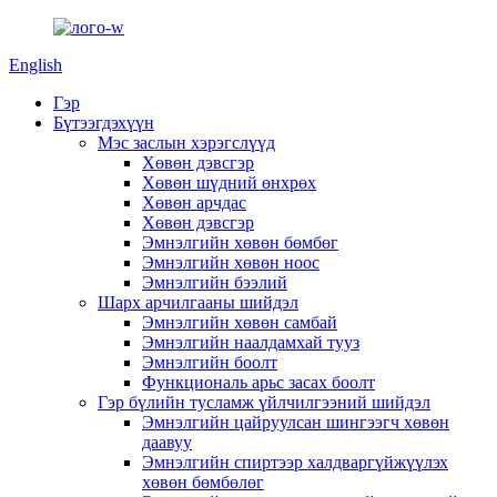
English
Гэр
Бүтээгдэхүүн
Мэс заслын хэрэгслүүд
Хөвөн дэвсгэр
Хөвөн шүдний өнхрөх
Хөвөн арчдас
Хөвөн дэвсгэр
Эмнэлгийн хөвөн бөмбөг
Эмнэлгийн хөвөн ноос
Эмнэлгийн бээлий
Шарх арчилгааны шийдэл
Эмнэлгийн хөвөн самбай
Эмнэлгийн наалдамхай тууз
Эмнэлгийн боолт
Функциональ арьс засах боолт
Гэр бүлийн тусламж үйлчилгээний шийдэл
Эмнэлгийн цайруулсан шингээгч хөвөн
даавуу
Эмнэлгийн спиртээр халдваргүйжүүлэх
хөвөн бөмбөлөг