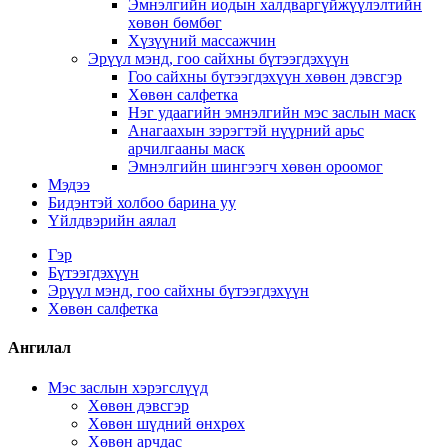
Эмнэлгийн иодын халдваргүйжүүлэлтийн
хөвөн бөмбөг
Хүзүүний массажчин
Эрүүл мэнд, гоо сайхны бүтээгдэхүүн
Гоо сайхны бүтээгдэхүүн хөвөн дэвсгэр
Хөвөн салфетка
Нэг удаагийн эмнэлгийн мэс заслын маск
Анагаахын зэрэгтэй нүүрний арьс
арчилгааны маск
Эмнэлгийн шингээгч хөвөн ороомог
Мэдээ
Бидэнтэй холбоо барина уу
Үйлдвэрийн аялал
Гэр
Бүтээгдэхүүн
Эрүүл мэнд, гоо сайхны бүтээгдэхүүн
Хөвөн салфетка
Ангилал
Мэс заслын хэрэгслүүд
Хөвөн дэвсгэр
Хөвөн шүдний өнхрөх
Хөвөн арчдас