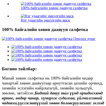
100% байгалийн хөвөн даавуун салфетка
Нэг удаагийн эмнэлгийн маск
100% байгалийн хөвөн даавуун салфетка
Богино тайлбар:
Манай хөвөн салфетка нь 100% байгалийн өндөр
чанартай хөвөн даавуугаар ариутгасан цехийн орчинд,
химийн эслэгийн найрлагагүй, химийн хольцгүй,
зөөлөн, эвтэйхэн.
Бидний давуу тал үүнд оршдог
хямд
өртөг, өндөр чанар, хүчирхэг судалгаа, үйлчилгээний
чадавхи
,
үүсгэсэн
түүхий хөвөн боловсруулахаас эхлээд