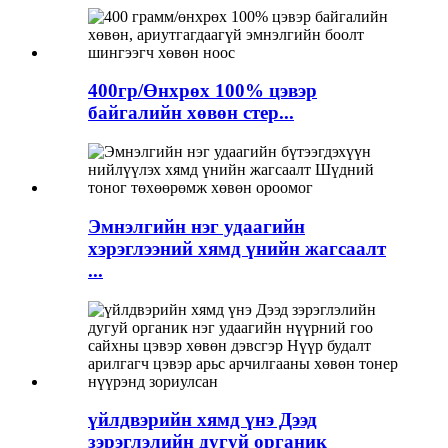
400гр/Өнхрөх 100% цэвэр
байгалийн хөвөн стер...
Эмнэлгийн нэг удаагийн
хэрэглээний хямд үнийн жагсаалт
...
үйлдвэрийн хямд үнэ Дээд
зэрэглэлийн дугуй органик