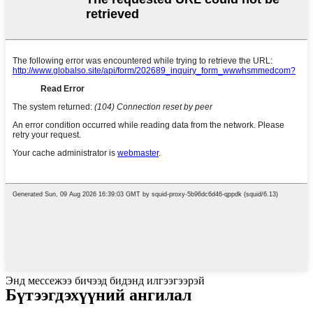
Энд мессежээ бичээд бидэнд илгээгээрэй
Бүтээгдэхүүний ангилал