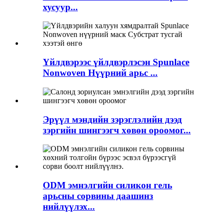
хусуур...
Үйлдвэрээс үйлдвэрлэсэн Spunlace
Nonwoven Нүүрний арьс ...
Эрүүл мэндийн зэрэглэлийн дээд
зэргийн шингээгч хөвөн ороомог...
ODM эмнэлгийн силикон гель
арьсны сорвины даашинз
нийлүүлэх...