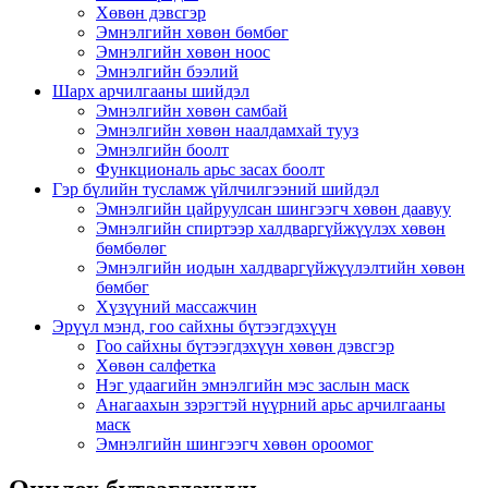
Хөвөн дэвсгэр
Эмнэлгийн хөвөн бөмбөг
Эмнэлгийн хөвөн ноос
Эмнэлгийн бээлий
Шарх арчилгааны шийдэл
Эмнэлгийн хөвөн самбай
Эмнэлгийн хөвөн наалдамхай тууз
Эмнэлгийн боолт
Функциональ арьс засах боолт
Гэр бүлийн тусламж үйлчилгээний шийдэл
Эмнэлгийн цайруулсан шингээгч хөвөн даавуу
Эмнэлгийн спиртээр халдваргүйжүүлэх хөвөн
бөмбөлөг
Эмнэлгийн иодын халдваргүйжүүлэлтийн хөвөн
бөмбөг
Хүзүүний массажчин
Эрүүл мэнд, гоо сайхны бүтээгдэхүүн
Гоо сайхны бүтээгдэхүүн хөвөн дэвсгэр
Хөвөн салфетка
Нэг удаагийн эмнэлгийн мэс заслын маск
Анагаахын зэрэгтэй нүүрний арьс арчилгааны
маск
Эмнэлгийн шингээгч хөвөн ороомог