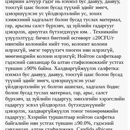
цэврийн алчуур гэдэг нь нэхмэл бус даавуу, даавуу,
тоосгүй цаас болон бусад түүхий эдийг зөөгч,
цэвэршүүлсэн ус үйлдвэрлэлийн ус, зохих
хэмжээний хадгалалт болон бусад туслах материал,
гар, арьсны салст бүрхэвч, эд зүйлийн гадаргууг
цэвэрлэх, ариутгах бүтээгдэхүүн юм. . Техникийн
үзүүлэлтүүд: бичил биетний өсгөвөрт ≤20CFU/г
нянгийн колонийн нийт тоо, колонит колони
илрэхгүй, эмгэг төрүүлэгч пиоген нян илрэхгүй,
мөөгөнцрийн колони илрэхгүй; Нойтон салфеткаар
гэдэсний савханцар ба алтан стафилококкийг устгах
түвшин ≥90% байна. Халдваргүйжүүлэх салфетка:
нэхмэл бус даавуу, даавуу, тоосгүй цаас болон бусад
түүхий эдийг зөөгч, цэвэршүүлсэн усыг
үйлдвэрлэлийн ус болгон ашиглах, хадгалах бодис
болон бусад туслах материал, гар, арьс, салст
бүрхэвч, эд зүйлийн гадаргуу, эмнэлгийн хэрэгслийн
гадаргуу эсвэл үйлдвэрлэл. бүтээгдэхүүнийг
цэвэрлэх, халдваргүйжүүлэх тоног төхөөрөмжийн
гадаргуу; Хээрийн туршилтаар нойтон салфетка
байгалийн нян устгах түвшин ≥90.0%, гэдэсний
савханцар, алтан стафилококк, Candida albicans