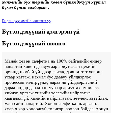
эмнэлгийн бүх төрлийн хөвөн бүтээгдэхүүн хүртэл
бүхэл бүтэн салбарын .
Бидэн рүү имэйл илгээнэ үү
Бүтээгдэхүүний дэлгэрэнгүй
Бүтээгдэхүүний шошго
Манай хөвөн салфетка нь 100% байгалийн өндөр
чанартай хөвөн даавуугаар ариутгасан цехийн
орчинд нямбай үйлдвэрлэгдэж, дэвшилтэт хөвөнг
усаар хатгаж, нэхмэл бус даавуу үйлдвэрлэх
процессыг нэвтрүүлж, дараа нь үйлдвэрлэсний
дараа өндөр даралтын уураар ариутгах эмчилгээ
хийдэг, үргэлж химийн эслэгийн найрлагыг
хадгалахгүй. химийн найрлагатай, зөөлөн, эвтэйхэн,
маш сайн чанартай. Хөвөн салфетка нь арьсанд
ямар ч хор хөнөөлгүй толигор, зөөлөн байдаг. Ариун