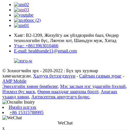
Хаяг: В2-1209, Жихуйгу аж үйлдвэрийн бааз, Өндөр
технологийн бүс, Ляочэн хот, Шаньдун муж, Хятад
Утас: +8613963010466
E-mail: healthsmile11@gmail.com
© Зохиогчийн эрх - 2020-2022 : Бүх эрх хуулиар
хамгаалагдсан.
Халуун бүтээгдэхүүн
-
Сайтын газрын зураг
-
AMP Mobile
Эмнэлгийн хөвөн бөмбөлөг
,
Мэс заслын нэг удаагийн бээлий
,
Нэхмэл бус маск
,
Өөрөө наалддаг шархны боолт
,
Анагаах
ухаанд хөвөн
,
Антисептик ариутгагч бодис
,
Имэйл илгээх
+86 15315788995
WeChat
x