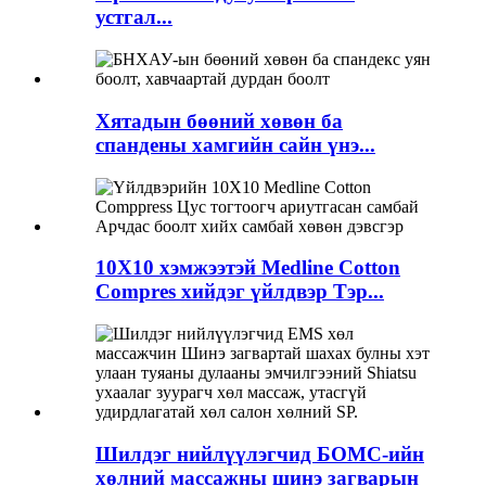
устгал...
Хятадын бөөний хөвөн ба
спандены хамгийн сайн үнэ...
10X10 хэмжээтэй Medline Cotton
Compres хийдэг үйлдвэр Тэр...
Шилдэг нийлүүлэгчид БОМС-ийн
хөлний массажны шинэ загварын