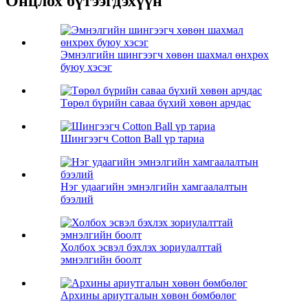
Онцлох бүтээгдэхүүн
Эмнэлгийн шингээгч хөвөн шахмал өнхрөх
буюу хэсэг
Төрөл бүрийн саваа бүхий хөвөн арчдас
Шингээгч Cotton Ball үр тариа
Нэг удаагийн эмнэлгийн хамгаалалтын
бээлий
Холбох эсвэл бэхлэх зориулалттай
эмнэлгийн боолт
Архины ариутгалын хөвөн бөмбөлөг