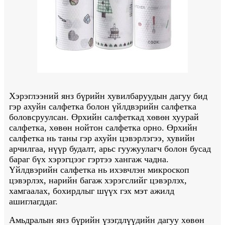
Хэрэглээний янз бүрийн хувилбаруудын дагуу бид
гэр ахуйн салфетка болон үйлдвэрийн салфетка
боловсруулсан. Өрхийн салфеткад хөвөн хуурай
салфетка, хөвөн нойтон салфетка орно. Өрхийн
салфетка нь таны гэр ахуйн цэвэрлэгээ, хувийн
арчилгаа, нүүр будалт, арьс гуужуулагч болон бусад
бараг бүх хэрэгцээг гэртээ хангаж чадна.
Үйлдвэрийн салфетка нь ихэвчлэн микроскоп
цэвэрлэх, нарийн багаж хэрэгслийг цэвэрлэх,
хамгаалах, бохирдлыг шүүх гэх мэт ажилд
ашиглагддаг.
Амьдралын янз бүрийн үзэгдлүүдийн дагуу хөвөн