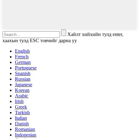
Хайлт хийхийн тулд enter,
хаахын тулд ESC товчийг дарна уу
English
French
German
Portuguese
Spanish
Russian
Japanese
Korean
Arabic
Irish
Greek
Turkish
Italian
Danish
Romanian
Indonesian