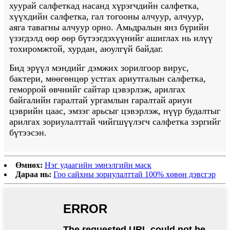
хуурай салфеткад насанд хүрэгчдийн салфетка,
хүүхдийн салфетка, гал тогооны алчуур, алчуур,
аяга тавагны алчуур орно. Амьдралын янз бүрийн
үзэгдэлд өөр өөр бүтээгдэхүүнийг ашиглах нь илүү
тохиромжтой, хурдан, аюулгүй байдаг.
Бид эрүүл мэндийг дэмжих зорилгоор вирус,
бактери, мөөгөнцөр устгах ариутгалын салфетка,
геморрой өвчнийг сайтар цэвэрлэж, арилгах
байгалийн гаралтай ургамлын гаралтай ариун
цэврийн цаас, эмзэг арьсыг цэвэрлэж, нүүр будалтыг
арилгах зориулалттай чийгшүүлэгч салфетка зэргийг
бүтээсэн.
Өмнөх:
Нэг удаагийн эмнэлгийн маск
Дараа нь:
Гоо сайхны зориулалттай 100% хөвөн дэвсгэр