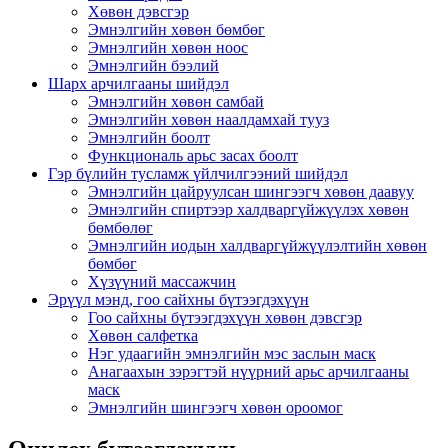
Хөвөн дэвсгэр
Эмнэлгийн хөвөн бөмбөг
Эмнэлгийн хөвөн ноос
Эмнэлгийн бээлий
Шарх арчилгааны шийдэл
Эмнэлгийн хөвөн самбай
Эмнэлгийн хөвөн наалдамхай тууз
Эмнэлгийн боолт
Функциональ арьс засах боолт
Гэр бүлийн тусламж үйлчилгээний шийдэл
Эмнэлгийн цайруулсан шингээгч хөвөн даавуу
Эмнэлгийн спиртээр халдваргүйжүүлэх хөвөн
бөмбөлөг
Эмнэлгийн иодын халдваргүйжүүлэлтийн хөвөн
бөмбөг
Хүзүүний массажчин
Эрүүл мэнд, гоо сайхны бүтээгдэхүүн
Гоо сайхны бүтээгдэхүүн хөвөн дэвсгэр
Хөвөн салфетка
Нэг удаагийн эмнэлгийн мэс заслын маск
Анагаахын зэрэгтэй нүүрний арьс арчилгааны
маск
Эмнэлгийн шингээгч хөвөн ороомог