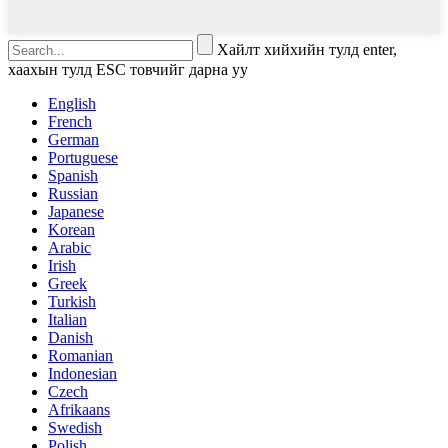
Хайлт хийхийн тулд enter,
хаахын тулд ESC товчийг дарна уу
English
French
German
Portuguese
Spanish
Russian
Japanese
Korean
Arabic
Irish
Greek
Turkish
Italian
Danish
Romanian
Indonesian
Czech
Afrikaans
Swedish
Polish