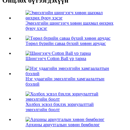
Онцлох бүтээгдэхүүн
Эмнэлгийн шингээгч хөвөн шахмал өнхрөх
буюу хэсэг
Төрөл бүрийн саваа бүхий хөвөн арчдас
Шингээгч Cotton Ball үр тариа
Нэг удаагийн эмнэлгийн хамгаалалтын
бээлий
Холбох эсвэл бэхлэх зориулалттай
эмнэлгийн боолт
Архины ариутгалын хөвөн бөмбөлөг