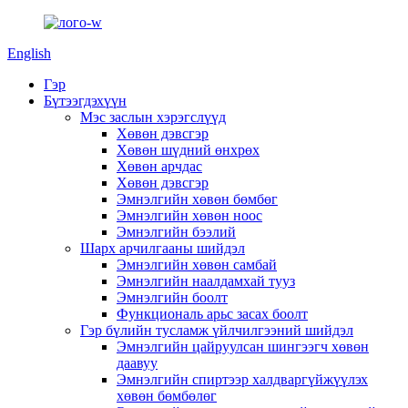
English
Гэр
Бүтээгдэхүүн
Мэс заслын хэрэгслүүд
Хөвөн дэвсгэр
Хөвөн шүдний өнхрөх
Хөвөн арчдас
Хөвөн дэвсгэр
Эмнэлгийн хөвөн бөмбөг
Эмнэлгийн хөвөн ноос
Эмнэлгийн бээлий
Шарх арчилгааны шийдэл
Эмнэлгийн хөвөн самбай
Эмнэлгийн наалдамхай тууз
Эмнэлгийн боолт
Функциональ арьс засах боолт
Гэр бүлийн тусламж үйлчилгээний шийдэл
Эмнэлгийн цайруулсан шингээгч хөвөн
даавуу
Эмнэлгийн спиртээр халдваргүйжүүлэх
хөвөн бөмбөлөг