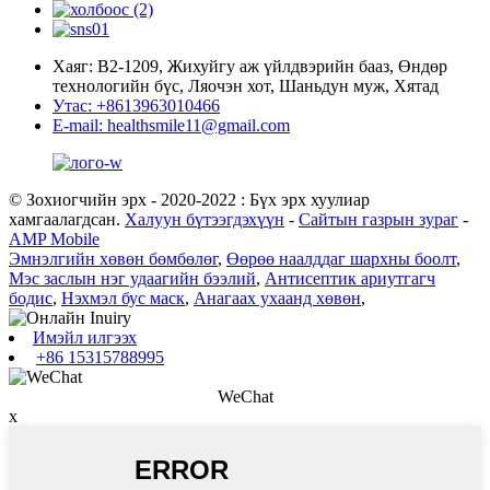
Хаяг: В2-1209, Жихуйгу аж үйлдвэрийн бааз, Өндөр
технологийн бүс, Ляочэн хот, Шаньдун муж, Хятад
Утас: +8613963010466
E-mail: healthsmile11@gmail.com
© Зохиогчийн эрх - 2020-2022 : Бүх эрх хуулиар
хамгаалагдсан.
Халуун бүтээгдэхүүн
-
Сайтын газрын зураг
-
AMP Mobile
Эмнэлгийн хөвөн бөмбөлөг
,
Өөрөө наалддаг шархны боолт
,
Мэс заслын нэг удаагийн бээлий
,
Антисептик ариутгагч
бодис
,
Нэхмэл бус маск
,
Анагаах ухаанд хөвөн
,
Имэйл илгээх
+86 15315788995
WeChat
x