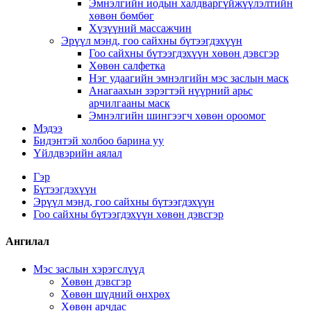
Эмнэлгийн иодын халдваргүйжүүлэлтийн
хөвөн бөмбөг
Хүзүүний массажчин
Эрүүл мэнд, гоо сайхны бүтээгдэхүүн
Гоо сайхны бүтээгдэхүүн хөвөн дэвсгэр
Хөвөн салфетка
Нэг удаагийн эмнэлгийн мэс заслын маск
Анагаахын зэрэгтэй нүүрний арьс
арчилгааны маск
Эмнэлгийн шингээгч хөвөн ороомог
Мэдээ
Бидэнтэй холбоо барина уу
Үйлдвэрийн аялал
Гэр
Бүтээгдэхүүн
Эрүүл мэнд, гоо сайхны бүтээгдэхүүн
Гоо сайхны бүтээгдэхүүн хөвөн дэвсгэр
Ангилал
Мэс заслын хэрэгслүүд
Хөвөн дэвсгэр
Хөвөн шүдний өнхрөх
Хөвөн арчдас