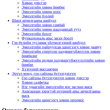
Хөвөн дэвсгэр
Эмнэлгийн хөвөн бөмбөг
Эмнэлгийн хөвөн ноос
Эмнэлгийн бээлий
Шарх арчилгааны шийдэл
Эмнэлгийн хөвөн самбай
Эмнэлгийн хөвөн наалдамхай тууз
Эмнэлгийн боолт
Функциональ арьс засах боолт
Гэр бүлийн тусламж үйлчилгээний шийдэл
Эмнэлгийн цайруулсан шингээгч хөвөн даавуу
Эмнэлгийн спиртээр халдваргүйжүүлэх хөвөн
бөмбөлөг
Эмнэлгийн иодын халдваргүйжүүлэлтийн хөвөн
бөмбөг
Хүзүүний массажчин
Эрүүл мэнд, гоо сайхны бүтээгдэхүүн
Гоо сайхны бүтээгдэхүүн хөвөн дэвсгэр
Хөвөн салфетка
Нэг удаагийн эмнэлгийн мэс заслын маск
Анагаахын зэрэгтэй нүүрний арьс арчилгааны
маск
Эмнэлгийн шингээгч хөвөн ороомог