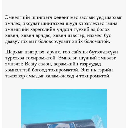
Эмнэлгийн шингээгч хөвөнг мэс заслын үед шархыг
эмчлэх, эксудат шингээхэд шууд хэрэглэхээс гадна
эмнэлгийн хэрэгслийн үндсэн түүхий эд болох
хөвөн, хөвөн арчдас, хөвөн дэвсгэр, нэхмэл бус
даавуу гэх мэт боловсруулалт хийх боломжтой.
Шархыг цэвэрлэх, арчих, гоо сайхны бүтээгдэхүүн
түрхэхэд тохиромжтой. Эмнэлэг, шүдний эмнэлэг,
эмнэлэг, Beaty салон, асрамжийн газруудад
хэмнэлттэй бөгөөд тохиромжтой. Энэ нь гэрийн
тэжээвэр амьтдыг халамжлахад ч тохиромжтой.