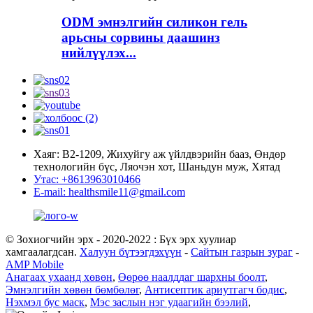
ODM эмнэлгийн силикон гель
арьсны сорвины даашинз
нийлүүлэх...
Хаяг: В2-1209, Жихуйгу аж үйлдвэрийн бааз, Өндөр
технологийн бүс, Ляочэн хот, Шаньдун муж, Хятад
Утас: +8613963010466
E-mail: healthsmile11@gmail.com
© Зохиогчийн эрх - 2020-2022 : Бүх эрх хуулиар
хамгаалагдсан.
Халуун бүтээгдэхүүн
-
Сайтын газрын зураг
-
AMP Mobile
Анагаах ухаанд хөвөн
,
Өөрөө наалддаг шархны боолт
,
Эмнэлгийн хөвөн бөмбөлөг
,
Антисептик ариутгагч бодис
,
Нэхмэл бус маск
,
Мэс заслын нэг удаагийн бээлий
,