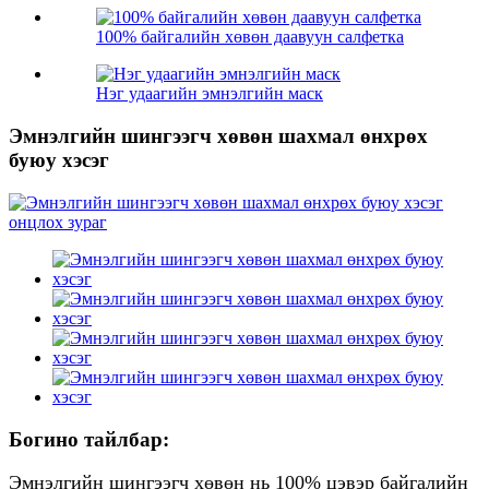
100% байгалийн хөвөн даавуун салфетка
Нэг удаагийн эмнэлгийн маск
Эмнэлгийн шингээгч хөвөн шахмал өнхрөх
буюу хэсэг
Богино тайлбар:
Эмнэлгийн шингээгч хөвөн нь 100% цэвэр байгалийн