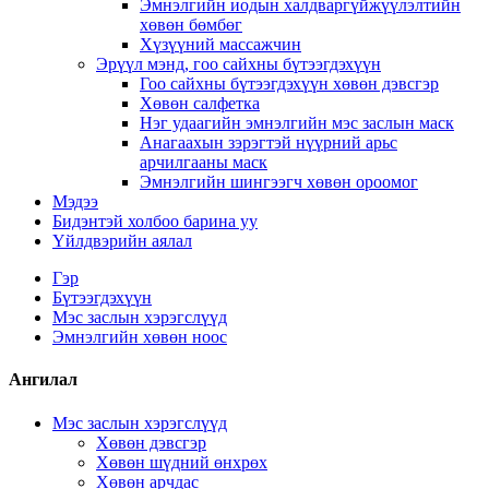
Эмнэлгийн иодын халдваргүйжүүлэлтийн
хөвөн бөмбөг
Хүзүүний массажчин
Эрүүл мэнд, гоо сайхны бүтээгдэхүүн
Гоо сайхны бүтээгдэхүүн хөвөн дэвсгэр
Хөвөн салфетка
Нэг удаагийн эмнэлгийн мэс заслын маск
Анагаахын зэрэгтэй нүүрний арьс
арчилгааны маск
Эмнэлгийн шингээгч хөвөн ороомог
Мэдээ
Бидэнтэй холбоо барина уу
Үйлдвэрийн аялал
Гэр
Бүтээгдэхүүн
Мэс заслын хэрэгслүүд
Эмнэлгийн хөвөн ноос
Ангилал
Мэс заслын хэрэгслүүд
Хөвөн дэвсгэр
Хөвөн шүдний өнхрөх
Хөвөн арчдас