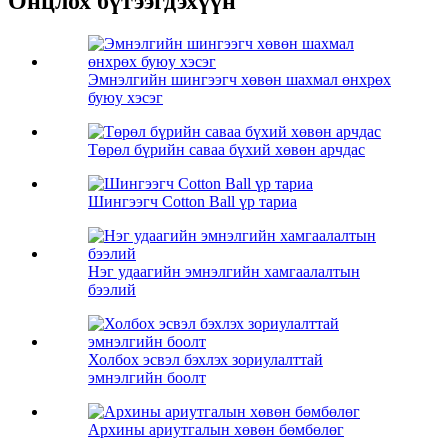
Онцлох бүтээгдэхүүн
Эмнэлгийн шингээгч хөвөн шахмал өнхрөх
буюу хэсэг
Төрөл бүрийн саваа бүхий хөвөн арчдас
Шингээгч Cotton Ball үр тариа
Нэг удаагийн эмнэлгийн хамгаалалтын
бээлий
Холбох эсвэл бэхлэх зориулалттай
эмнэлгийн боолт
Архины ариутгалын хөвөн бөмбөлөг