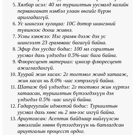
Хялбар исэл: 40 мл туршилтын уусмалд калийн
перманганат нэмбэл улаан өнгийг бүрэн
арилгадаггүй.
Ус шингээх хугацаа: 10С дотор шингэний
түвшнээс доош живнэ.
Усны хэмжээ: Нэг грамм дээж дэх ус
шингээлт 23 граммаас багагүй байна.
Эфир дэх уусдаг бодис: 100 мл сорилтын
уусмал дахь үлдэгдэл 0.5%-иас бага байна.
Флюресцент материал: цэнхэр флюресцент
ажиглагдахгүй.
Хуурай жин хасах: 2г тогтмол жинд хатааж,
жин хасах нь 8.0% -иас хэтрэхгүй байна.
Шатаж буй үлдэгдэл: 2г тогтмол жин хүртэл
хатаасан, туршилтын бүтээгдэхүүн дэх
үлдэгдэл 0.5% -иас ихгүй байна.
Гадаргуугийн идэвхтэй бодис: Туршилтын
уусмал дахь хөөс нь 2 мм-ээс ихгүй байна.
Ариутгасан: Асептик байдлаар нийлүүлсэн
эмнэлгийн хөвөн бүтээгдэхүүн нь батлагдсан
ариутгалын процесст ордог.