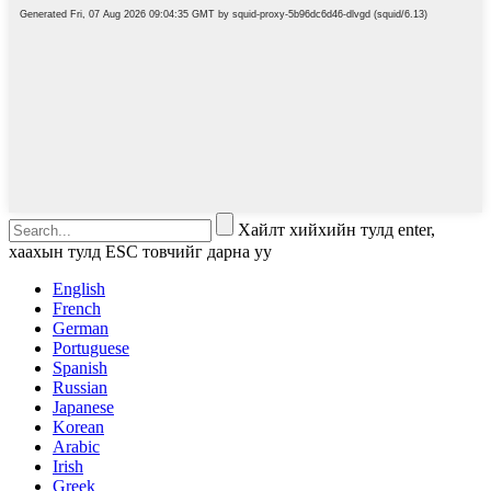
Хайлт хийхийн тулд enter,
хаахын тулд ESC товчийг дарна уу
English
French
German
Portuguese
Spanish
Russian
Japanese
Korean
Arabic
Irish
Greek