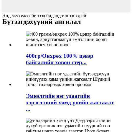
Энд мессежээ бичээд бидэнд илгээгээрэй
Бүтээгдэхүүний ангилал
400гр/Өнхрөх 100% цэвэр
байгалийн хөвөн стер...
Эмнэлгийн нэг удаагийн
хэрэглээний хямд үнийн жагсаалт
...