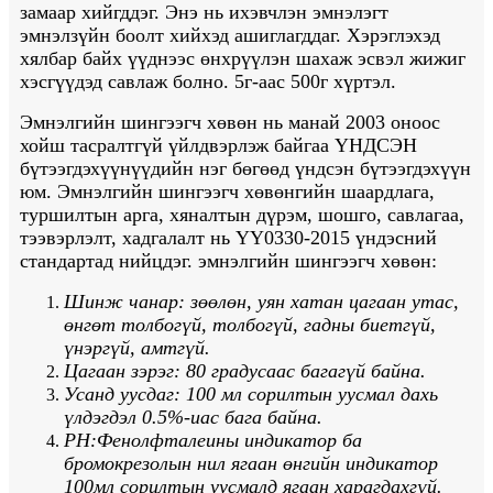
замаар хийгддэг. Энэ нь ихэвчлэн эмнэлэгт
эмнэлзүйн боолт хийхэд ашиглагддаг. Хэрэглэхэд
хялбар байх үүднээс өнхрүүлэн шахаж эсвэл жижиг
хэсгүүдэд савлаж болно. 5г-аас 500г хүртэл.
Эмнэлгийн шингээгч хөвөн нь манай 2003 оноос
хойш тасралтгүй үйлдвэрлэж байгаа ҮНДСЭН
бүтээгдэхүүнүүдийн нэг бөгөөд үндсэн бүтээгдэхүүн
юм. Эмнэлгийн шингээгч хөвөнгийн шаардлага,
туршилтын арга, хяналтын дүрэм, шошго, савлагаа,
тээвэрлэлт, хадгалалт нь YY0330-2015 үндэсний
стандартад нийцдэг. эмнэлгийн шингээгч хөвөн:
Шинж чанар: зөөлөн, уян хатан цагаан утас,
өнгөт толбогүй, толбогүй, гадны биетгүй,
үнэргүй, амтгүй.
Цагаан зэрэг: 80 градусаас багагүй байна.
Усанд уусдаг: 100 мл сорилтын уусмал дахь
үлдэгдэл 0.5%-иас бага байна.
РН:Фенолфталеины индикатор ба
бромокрезолын нил ягаан өнгийн индикатор
100мл сорилтын уусмалд ягаан харагдахгүй.