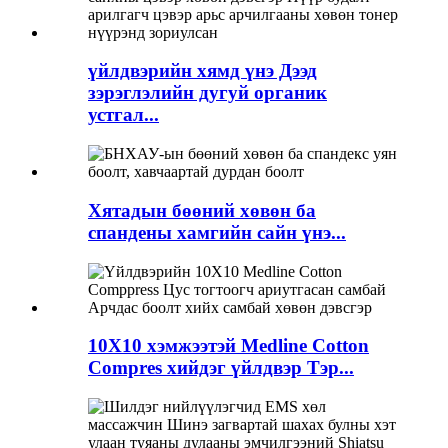
үйлдвэрийн хямд үнэ Дээд
зэрэглэлийн дугуй органик
устгал...
Хятадын бөөний хөвөн ба
спандены хамгийн сайн үнэ...
10X10 хэмжээтэй Medline Cotton
Compres хийдэг үйлдвэр Тэр...