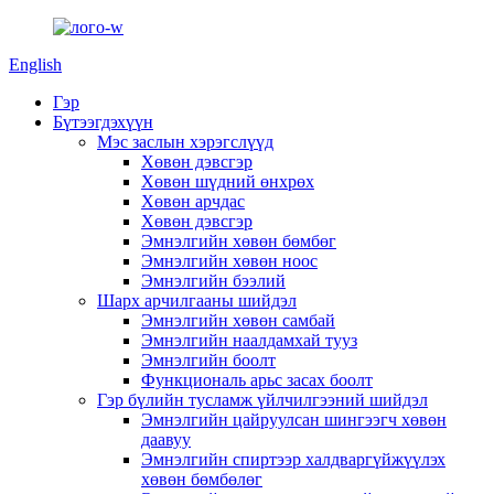
English
Гэр
Бүтээгдэхүүн
Мэс заслын хэрэгслүүд
Хөвөн дэвсгэр
Хөвөн шүдний өнхрөх
Хөвөн арчдас
Хөвөн дэвсгэр
Эмнэлгийн хөвөн бөмбөг
Эмнэлгийн хөвөн ноос
Эмнэлгийн бээлий
Шарх арчилгааны шийдэл
Эмнэлгийн хөвөн самбай
Эмнэлгийн наалдамхай тууз
Эмнэлгийн боолт
Функциональ арьс засах боолт
Гэр бүлийн тусламж үйлчилгээний шийдэл
Эмнэлгийн цайруулсан шингээгч хөвөн
даавуу
Эмнэлгийн спиртээр халдваргүйжүүлэх
хөвөн бөмбөлөг