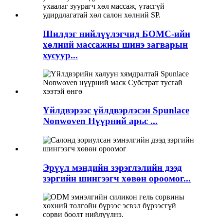
Шилдэг нийлүүлэгчид БОМС-ийн
хөлний массажны шинэ загварын
хусуур...
Үйлдвэрээс үйлдвэрлэсэн Spunlace
Nonwoven Нүүрний арьс ...
Эрүүл мэндийн зэрэглэлийн дээд
зэргийн шингээгч хөвөн ороомог...