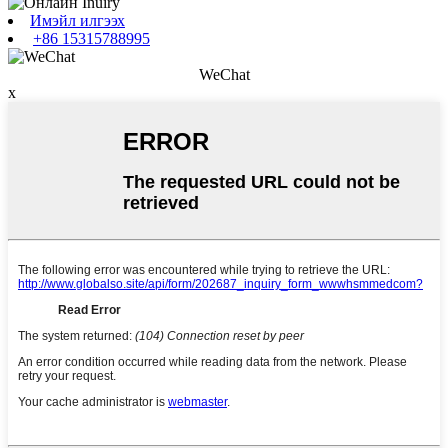
Имэйл илгээх
+86 15315788995
WeChat
x