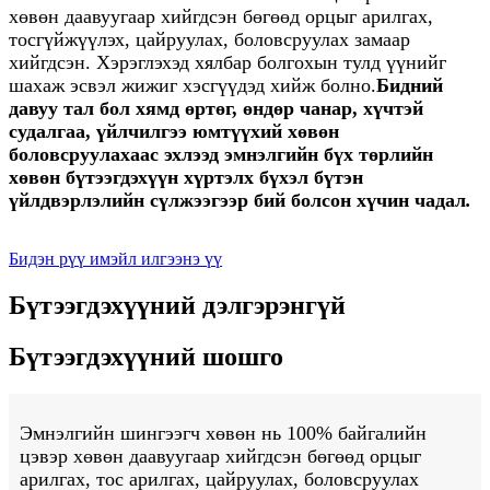
хөвөн даавуугаар хийгдсэн бөгөөд орцыг арилгах,
тосгүйжүүлэх, цайруулах, боловсруулах замаар
хийгдсэн. Хэрэглэхэд хялбар болгохын тулд үүнийг
шахаж эсвэл жижиг хэсгүүдэд хийж болно.
Бидний
давуу тал бол хямд өртөг, өндөр чанар, хүчтэй
судалгаа, үйлчилгээ юм
түүхий хөвөн
боловсруулахаас эхлээд эмнэлгийн бүх төрлийн
хөвөн бүтээгдэхүүн хүртэлх бүхэл бүтэн
үйлдвэрлэлийн сүлжээгээр бий болсон хүчин чадал
.
Бидэн рүү имэйл илгээнэ үү
Бүтээгдэхүүний дэлгэрэнгүй
Бүтээгдэхүүний шошго
Эмнэлгийн шингээгч хөвөн нь 100% байгалийн
цэвэр хөвөн даавуугаар хийгдсэн бөгөөд орцыг
арилгах, тос арилгах, цайруулах, боловсруулах