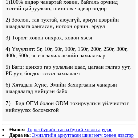
1)100% өндөр чанартай хөвөн, байгаль орчинд
ээлтэй цайруулсан, шингээх чадвар өндөр
2) Зөөлөн, тав тухтай, аюулгүй, ариун цэврийн
шаардлага хангасан, ногоон орчин, эрүүл
3) Төрөл: хөвөн өнхрөх, хөвөн хэсэг
4) Үзүүлэлт: 5г, 10г, 50г, 100г, 150г, 200г, 250г, 300г,
400г, 500г, эсвэл захиалагчийн захиалгаар
5) Багц: цэнхэр гар урлалын цаас, цагаан гялгар уут,
PE уут, боодол эсвэл захиалагч
6) Хятадын Хүнс, Эмийн Захиргааны чанарын
шаардлагад нийцсэн байх
7） Бид OEM болон ODM тохируулгын үйлчилгээг
нийлүүлэх боломжтой
Өмнөх:
Төрөл бүрийн саваа бүхий хөвөн арчдас
Дараа нь:
Эмнэлгийн ариутгасан шингээгч хөвөн дэвсгэр