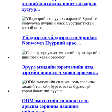
хөлний массажны шинэ загварын
хусуур...
Үйлдвэрээс үйлдвэрлэсэн Spunlace
Nonwoven Нүүрний арьс ...
Эрүүл мэндийн зэрэглэлийн дээд
зэргийн шингээгч хөвөн ороомог...
ODM эмнэлгийн силикон гель
арьсны сорвины даашинз
нийлүүлэх...