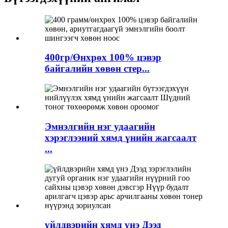
400гр/Өнхрөх 100% цэвэр
байгалийн хөвөн стер...
Эмнэлгийн нэг удаагийн
хэрэглээний хямд үнийн жагсаалт
...
үйлдвэрийн хямд үнэ Дээд