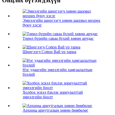
Онцлох бүтээгдэхүүн
Эмнэлгийн шингээгч хөвөн шахмал өнхрөх
буюу хэсэг
Төрөл бүрийн саваа бүхий хөвөн арчдас
Шингээгч Cotton Ball үр тариа
Нэг удаагийн эмнэлгийн хамгаалалтын
бээлий
Холбох эсвэл бэхлэх зориулалттай
эмнэлгийн боолт
Архины ариутгалын хөвөн бөмбөлөг