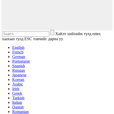
Хайлт хийхийн тулд enter,
хаахын тулд ESC товчийг дарна уу
English
French
German
Portuguese
Spanish
Russian
Japanese
Korean
Arabic
Irish
Greek
Turkish
Italian
Danish
Romanian