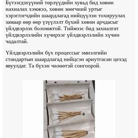
Бүтээгдэхүүний төрлүүдийн хувьд бид хөвөн
нахиалах хэмжээ, хөвөн зөөгчний уртыг
хэрэглэгчдийн шаардлагад нийцүүлэн тохируулах
замаар өөр өөр үзүүлэлт бүхий хөвөн арчдасыг
үйлдвэрлэх боломжтой. Тиймээс бид захиалгат
үйлдвэрлэлийн хүчирхэг үйлдвэрлэлийн хүчин
чадалтай.
Үйлдвэрлэлийн бүх процессыг эмнэлгийн
стандартын шаардлагад нийцсэн ариутгасан цехэд
явуулдаг. Та бүхэн чөлөөтэй сонгоорой.