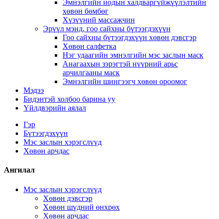
Эмнэлгийн иодын халдваргүйжүүлэлтийн
хөвөн бөмбөг
Хүзүүний массажчин
Эрүүл мэнд, гоо сайхны бүтээгдэхүүн
Гоо сайхны бүтээгдэхүүн хөвөн дэвсгэр
Хөвөн салфетка
Нэг удаагийн эмнэлгийн мэс заслын маск
Анагаахын зэрэгтэй нүүрний арьс
арчилгааны маск
Эмнэлгийн шингээгч хөвөн ороомог
Мэдээ
Бидэнтэй холбоо барина уу
Үйлдвэрийн аялал
Гэр
Бүтээгдэхүүн
Мэс заслын хэрэгслүүд
Хөвөн арчдас
Ангилал
Мэс заслын хэрэгслүүд
Хөвөн дэвсгэр
Хөвөн шүдний өнхрөх
Хөвөн арчдас