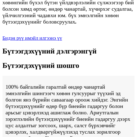
хөвөнгийн бүхэл бүтэн үйлдвэрлэлийн сүлжээгээр бий
болсон хямд өртөг, өндөр чанартай, хүчирхэг судалгаа,
үйлчилгээний чадавхи юм. бүх эмнэлгийн хөвөн
бүтээгдэхүүнийг боловсруулах
.
Бидэн рүү имэйл илгээнэ үү
Бүтээгдэхүүний дэлгэрэнгүй
Бүтээгдэхүүний шошго
100% байгалийн гаралтай өндөр чанартай
эмнэлгийн шингээгч хөвөн гулсуурыг түүхий эд
болгон янз бүрийн саваагаар ороож хийдэг. Энгийн
бүтээгдэхүүнийг өдөр бүр биеийн гадаргуу болон
арьсыг цэвэрлэхэд ашиглаж болно. Ариутгалын
зэрэглэлийн бүтээгдэхүүнийг биеийн гадаргуу дээрх
цус алдалтыг зогсоох, шарх, салст бүрхэвчийг
цэвэрлэх, халдваргүйжүүлэхэд туслах зорилгоор