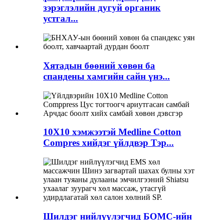
зэрэглэлийн дугуй органик
устгал...
Хятадын бөөний хөвөн ба
спандены хамгийн сайн үнэ...
10X10 хэмжээтэй Medline Cotton
Compres хийдэг үйлдвэр Тэр...
Шилдэг нийлүүлэгчид БОМС-ийн