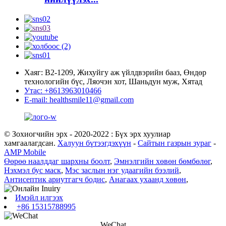
Хаяг: В2-1209, Жихуйгу аж үйлдвэрийн бааз, Өндөр
технологийн бүс, Ляочэн хот, Шаньдун муж, Хятад
Утас: +8613963010466
E-mail: healthsmile11@gmail.com
© Зохиогчийн эрх - 2020-2022 : Бүх эрх хуулиар
хамгаалагдсан.
Халуун бүтээгдэхүүн
-
Сайтын газрын зураг
-
AMP Mobile
Өөрөө наалддаг шархны боолт
,
Эмнэлгийн хөвөн бөмбөлөг
,
Нэхмэл бус маск
,
Мэс заслын нэг удаагийн бээлий
,
Антисептик ариутгагч бодис
,
Анагаах ухаанд хөвөн
,
Имэйл илгээх
+86 15315788995
WeChat