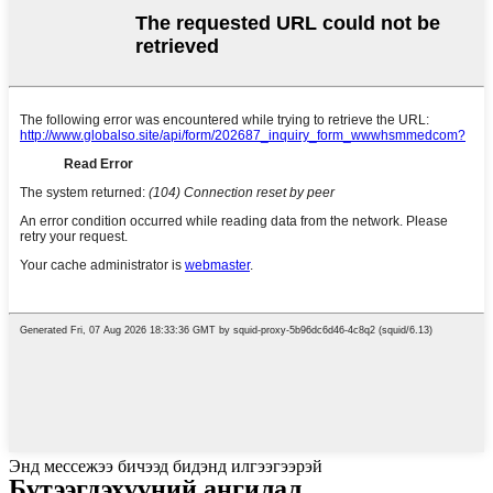
Энд мессежээ бичээд бидэнд илгээгээрэй
Бүтээгдэхүүний ангилал