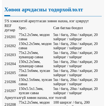
Хөвөн арчдасны тодорхойлолт
5'S хэмжээтэй ариутгасан хөвөн нахиа, нэг цэврүүт
REF
Spec.
Сав баглаа боодол
дугаар
75х2.2х5мм, модон
5ш / багц, 20ш / хайрцаг, 20
210201
саваа
хайрцаг / хайрцаг
150х2.2х5мм, модон
5ш / багц, 20ш / хайрцаг, 20
210202
саваа
хайрцаг / хайрцаг
75х2.2х5мм,
5ш / багц, 20ш / хайрцаг, 20
210203
хуванцар саваа
хайрцаг / хайрцаг
150х2.2х5мм,
5ш / багц, 20ш / хайрцаг, 20
210204
хуванцар саваа
хайрцаг / хайрцаг
75х2.5х6мм, хулсан
5ш / багц, 20ш / хайрцаг, 20
210205
саваа
хайрцаг / хайрцаг
150х2.5х6мм, хулсан
5ш / багц, 20ш / хайрцаг, 20
210206
саваа
хайрцаг / хайрцаг
150х5.5х1.5мм,
5ш / багц, 20ш / хайрцаг, 20
210207
хулсан саваа
хайрцаг / хайрцаг
Ариутгалгүй хөвөн нахиа, нэг толгой
75х2.2х5мм, модон
100 ширхэг / багц, 200
210208