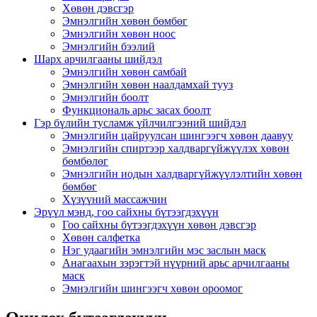
Хөвөн дэвсгэр
Эмнэлгийн хөвөн бөмбөг
Эмнэлгийн хөвөн ноос
Эмнэлгийн бээлий
Шарх арчилгааны шийдэл
Эмнэлгийн хөвөн самбай
Эмнэлгийн хөвөн наалдамхай тууз
Эмнэлгийн боолт
Функциональ арьс засах боолт
Гэр бүлийн тусламж үйлчилгээний шийдэл
Эмнэлгийн цайруулсан шингээгч хөвөн даавуу
Эмнэлгийн спиртээр халдваргүйжүүлэх хөвөн
бөмбөлөг
Эмнэлгийн иодын халдваргүйжүүлэлтийн хөвөн
бөмбөг
Хүзүүний массажчин
Эрүүл мэнд, гоо сайхны бүтээгдэхүүн
Гоо сайхны бүтээгдэхүүн хөвөн дэвсгэр
Хөвөн салфетка
Нэг удаагийн эмнэлгийн мэс заслын маск
Анагаахын зэрэгтэй нүүрний арьс арчилгааны
маск
Эмнэлгийн шингээгч хөвөн ороомог