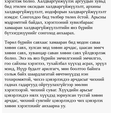
хэрэглэж болно. Халдваргүйжүүлэх аргуудын хувьд
бид этилен оксидын халдваргүйжүүлэлт, архины
халдваргүйжүүлэлт, иодофорын халдваргүйжүүлэлт
нэмдэг. Сонгохдоо бид төлбөр төлөх ёстой. Арьсны
мэдрэмтгий байдал, хэрэглээний хувилбараас
хамааран халдваргүйжүүлэлтийн янз бүрийн
бүтээгдэхүүнийг сонгоход анхаарах.
Төрөл бүрийн савхаас хамааран бид модон саваа
хөвөн савх, хулсан мод хөвөн арчдас, цаасан зөөгч
хөвөн савх, хуванцар саван хөвөн савх үйлдвэрлэж
болно. Энэ нь янз бүрийн эмчилгээний эмчилгээ,
гоо сайхны хэрэглээ, тухайлбал хүүхэд асрах, эрүүл
мэнд, Нүүр будалт арилгагч, мөн боолтоо байнга
сольж байх шаардлагатай өвчтөнүүдэд нэн
тохиромжтой, чихээ цэвэрлэхдээ арчдасыг чихний
гаднах гадаргууд ойртуулахгүйгээр зөөлөн
хэрэглээрэй. чихний суваг. Хүүхдийн арьсыг
цэвэрлэхдээ нялх хүүхдэд зориулсан тусгай хөвөн
арчдас, чихний сувгийг цэвэрлэхдээ чих цэвэрлэх
хөвөн хэрэглэхийг анхаарна уу.