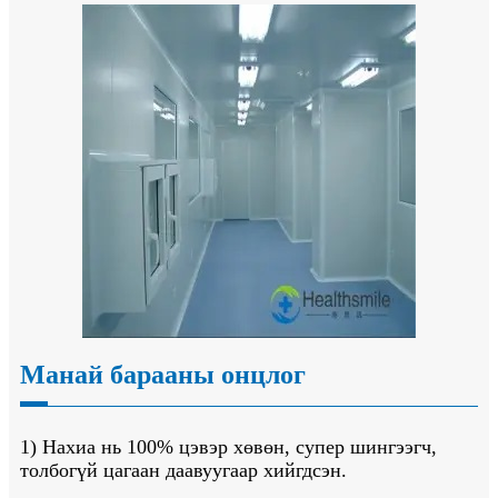
Манай барааны онцлог
1) Нахиа нь 100% цэвэр хөвөн, супер шингээгч,
толбогүй цагаан даавуугаар хийгдсэн.