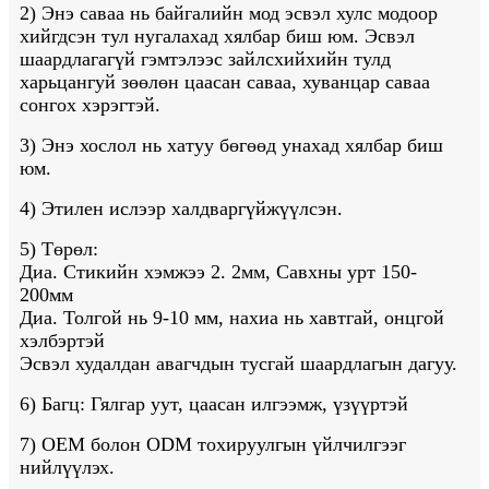
2) Энэ саваа нь байгалийн мод эсвэл хулс модоор
хийгдсэн тул нугалахад хялбар биш юм. Эсвэл
шаардлагагүй гэмтэлээс зайлсхийхийн тулд
харьцангуй зөөлөн цаасан саваа, хуванцар саваа
сонгох хэрэгтэй.
3) Энэ хослол нь хатуу бөгөөд унахад хялбар биш
юм.
4) Этилен ислээр халдваргүйжүүлсэн.
5) Төрөл:
Диа. Стикийн хэмжээ 2. 2мм, Савхны урт 150-
200мм
Диа. Толгой нь 9-10 мм, нахиа нь хавтгай, онцгой
хэлбэртэй
Эсвэл худалдан авагчдын тусгай шаардлагын дагуу.
6) Багц: Гялгар уут, цаасан илгээмж, үзүүртэй
7) OEM болон ODM тохируулгын үйлчилгээг
нийлүүлэх.