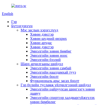
English
Гэр
Бүтээгдэхүүн
Мэс заслын хэрэгслүүд
Хөвөн дэвсгэр
Хөвөн шүдний өнхрөх
Хөвөн арчдас
Хөвөн дэвсгэр
Эмнэлгийн хөвөн бөмбөг
Эмнэлгийн хөвөн ноос
Эмнэлгийн бээлий
Шарх арчилгааны шийдэл
Эмнэлгийн хөвөн самбай
Эмнэлгийн наалдамхай тууз
Эмнэлгийн боолт
Функциональ арьс засах боолт
Гэр бүлийн тусламж үйлчилгээний шийдэл
Эмнэлгийн цайруулсан шингээгч хөвөн
даавуу
Эмнэлгийн спиртээр халдваргүйжүүлэх
хөвөн бөмбөлөг