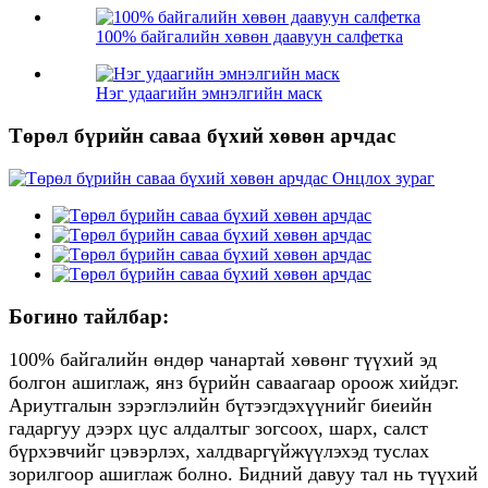
100% байгалийн хөвөн даавуун салфетка
Нэг удаагийн эмнэлгийн маск
Төрөл бүрийн саваа бүхий хөвөн арчдас
Богино тайлбар:
100% байгалийн өндөр чанартай хөвөнг түүхий эд
болгон ашиглаж, янз бүрийн саваагаар ороож хийдэг.
Ариутгалын зэрэглэлийн бүтээгдэхүүнийг биеийн
гадаргуу дээрх цус алдалтыг зогсоох, шарх, салст
бүрхэвчийг цэвэрлэх, халдваргүйжүүлэхэд туслах
зорилгоор ашиглаж болно. Бидний давуу тал нь түүхий