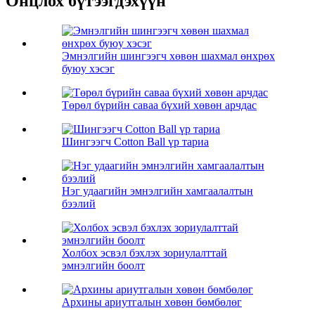
Онцлох бүтээгдэхүүн
Эмнэлгийн шингээгч хөвөн шахмал өнхрөх
буюу хэсэг
Төрөл бүрийн саваа бүхий хөвөн арчдас
Шингээгч Cotton Ball үр тариа
Нэг удаагийн эмнэлгийн хамгаалалтын
бээлий
Холбох эсвэл бэхлэх зориулалттай
эмнэлгийн боолт
Архины ариутгалын хөвөн бөмбөлөг