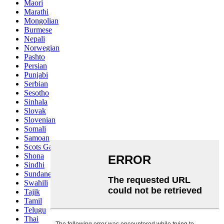
Maori
Marathi
Mongolian
Burmese
Nepali
Norwegian
Pashto
Persian
Punjabi
Serbian
Sesotho
Sinhala
Slovak
Slovenian
Somali
Samoan
Scots Gaelic
Shona
Sindhi
Sundanese
Swahili
Tajik
Tamil
Telugu
Thai