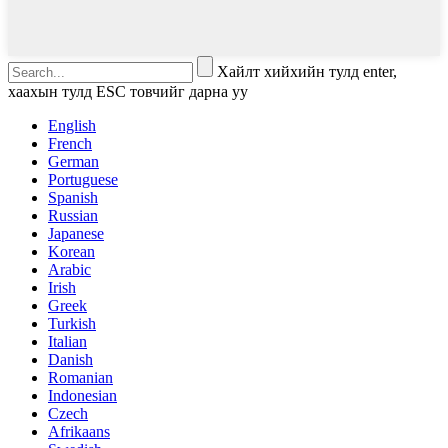
Хайлт хийхийн тулд enter,
хаахын тулд ESC товчийг дарна уу
English
French
German
Portuguese
Spanish
Russian
Japanese
Korean
Arabic
Irish
Greek
Turkish
Italian
Danish
Romanian
Indonesian
Czech
Afrikaans