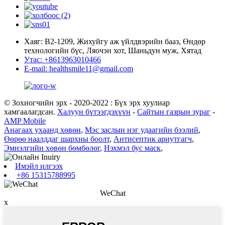
Хаяг: В2-1209, Жихуйгу аж үйлдвэрийн бааз, Өндөр
технологийн бүс, Ляочэн хот, Шаньдун муж, Хятад
Утас: +8613963010466
E-mail: healthsmile11@gmail.com
© Зохиогчийн эрх - 2020-2022 : Бүх эрх хуулиар
хамгаалагдсан.
Халуун бүтээгдэхүүн
-
Сайтын газрын зураг
-
AMP Mobile
Анагаах ухаанд хөвөн
,
Мэс заслын нэг удаагийн бээлий
,
Өөрөө наалддаг шархны боолт
,
Антисептик ариутгагч
,
Эмнэлгийн хөвөн бөмбөлөг
,
Нэхмэл бус маск
,
Имэйл илгээх
+86 15315788995
WeChat
x