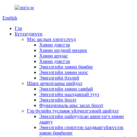
English
Гэр
Бүтээгдэхүүн
Мэс заслын хэрэгслүүд
Хөвөн дэвсгэр
Хөвөн шүдний өнхрөх
Хөвөн арчдас
Хөвөн дэвсгэр
Эмнэлгийн хөвөн бөмбөг
Эмнэлгийн хөвөн ноос
Эмнэлгийн бээлий
Шарх арчилгааны шийдэл
Эмнэлгийн хөвөн самбай
Эмнэлгийн наалдамхай тууз
Эмнэлгийн боолт
Функциональ арьс засах боолт
Гэр бүлийн тусламж үйлчилгээний шийдэл
Эмнэлгийн цайруулсан шингээгч хөвөн
даавуу
Эмнэлгийн спиртээр халдваргүйжүүлэх
хөвөн бөмбөлөг