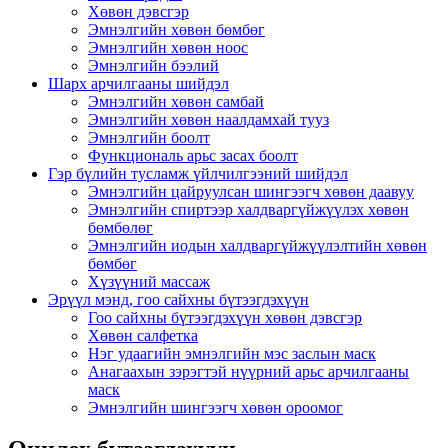
Хөвөн дэвсгэр
Эмнэлгийн хөвөн бөмбөг
Эмнэлгийн хөвөн ноос
Эмнэлгийн бээлий
Шарх арчилгааны шийдэл
Эмнэлгийн хөвөн самбай
Эмнэлгийн хөвөн наалдамхай тууз
Эмнэлгийн боолт
Функциональ арьс засах боолт
Гэр бүлийн тусламж үйлчилгээний шийдэл
Эмнэлгийн цайруулсан шингээгч хөвөн даавуу
Эмнэлгийн спиртээр халдваргүйжүүлэх хөвөн
бөмбөлөг
Эмнэлгийн иодын халдваргүйжүүлэлтийн хөвөн
бөмбөг
Хүзүүний массаж
Эрүүл мэнд, гоо сайхны бүтээгдэхүүн
Гоо сайхны бүтээгдэхүүн хөвөн дэвсгэр
Хөвөн салфетка
Нэг удаагийн эмнэлгийн мэс заслын маск
Анагаахын зэрэгтэй нүүрний арьс арчилгааны
маск
Эмнэлгийн шингээгч хөвөн ороомог