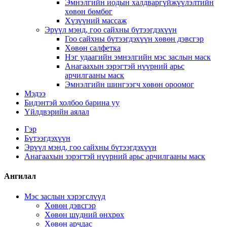
Эмнэлгийн иодын халдваргүйжүүлэлтийн
хөвөн бөмбөг
Хүзүүний массаж
Эрүүл мэнд, гоо сайхны бүтээгдэхүүн
Гоо сайхны бүтээгдэхүүн хөвөн дэвсгэр
Хөвөн салфетка
Нэг удаагийн эмнэлгийн мэс заслын маск
Анагаахын зэрэгтэй нүүрний арьс
арчилгааны маск
Эмнэлгийн шингээгч хөвөн ороомог
Мэдээ
Бидэнтэй холбоо барина уу
Үйлдвэрийн аялал
Гэр
Бүтээгдэхүүн
Эрүүл мэнд, гоо сайхны бүтээгдэхүүн
Анагаахын зэрэгтэй нүүрний арьс арчилгааны маск
Ангилал
Мэс заслын хэрэгслүүд
Хөвөн дэвсгэр
Хөвөн шүдний өнхрөх
Хөвөн арчдас