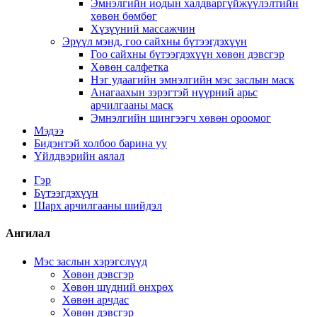
Эмнэлгийн иодын халдваргүйжүүлэлтийн
хөвөн бөмбөг
Хүзүүний массажчин
Эрүүл мэнд, гоо сайхны бүтээгдэхүүн
Гоо сайхны бүтээгдэхүүн хөвөн дэвсгэр
Хөвөн салфетка
Нэг удаагийн эмнэлгийн мэс заслын маск
Анагаахын зэрэгтэй нүүрний арьс
арчилгааны маск
Эмнэлгийн шингээгч хөвөн ороомог
Мэдээ
Бидэнтэй холбоо барина уу
Үйлдвэрийн аялал
Гэр
Бүтээгдэхүүн
Шарх арчилгааны шийдэл
Ангилал
Мэс заслын хэрэгслүүд
Хөвөн дэвсгэр
Хөвөн шүдний өнхрөх
Хөвөн арчдас
Хөвөн дэвсгэр