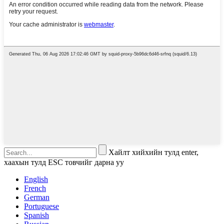
Хайлт хийхийн тулд enter,
хаахын тулд ESC товчийг дарна уу
English
French
German
Portuguese
Spanish