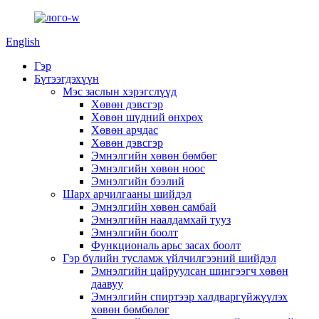
English
Гэр
Бүтээгдэхүүн
Мэс заслын хэрэгслүүд
Хөвөн дэвсгэр
Хөвөн шүдний өнхрөх
Хөвөн арчдас
Хөвөн дэвсгэр
Эмнэлгийн хөвөн бөмбөг
Эмнэлгийн хөвөн ноос
Эмнэлгийн бээлий
Шарх арчилгааны шийдэл
Эмнэлгийн хөвөн самбай
Эмнэлгийн наалдамхай тууз
Эмнэлгийн боолт
Функциональ арьс засах боолт
Гэр бүлийн тусламж үйлчилгээний шийдэл
Эмнэлгийн цайруулсан шингээгч хөвөн
даавуу
Эмнэлгийн спиртээр халдваргүйжүүлэх
хөвөн бөмбөлөг