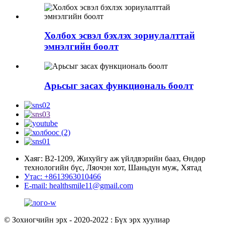
Холбох эсвэл бэхлэх зориулалттай
эмнэлгийн боолт
Арьсыг засах функциональ боолт
Хаяг: В2-1209, Жихуйгу аж үйлдвэрийн бааз, Өндөр
технологийн бүс, Ляочэн хот, Шаньдун муж, Хятад
Утас: +8613963010466
E-mail: healthsmile11@gmail.com
© Зохиогчийн эрх - 2020-2022 : Бүх эрх хуулиар