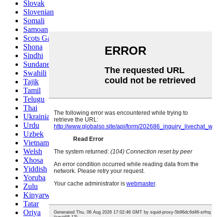
Slovak
Slovenian
Somali
Samoan
Scots Gaelic
Shona
Sindhi
Sundanese
Swahili
Tajik
Tamil
Telugu
Thai
Ukrainian
Urdu
Uzbek
Vietnamese
Welsh
Xhosa
Yiddish
Yoruba
Zulu
Kinyarwanda
Tatar
Oriya