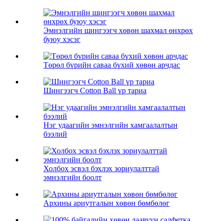
Эмнэлгийн шингээгч хөвөн шахмал өнхрөх
буюу хэсэг
Төрөл бүрийн саваа бүхий хөвөн арчдас
Шингээгч Cotton Ball үр тариа
Нэг удаагийн эмнэлгийн хамгаалалтын
бээлий
Холбох эсвэл бэхлэх зориулалттай
эмнэлгийн боолт
Архины ариутгалын хөвөн бөмбөлөг