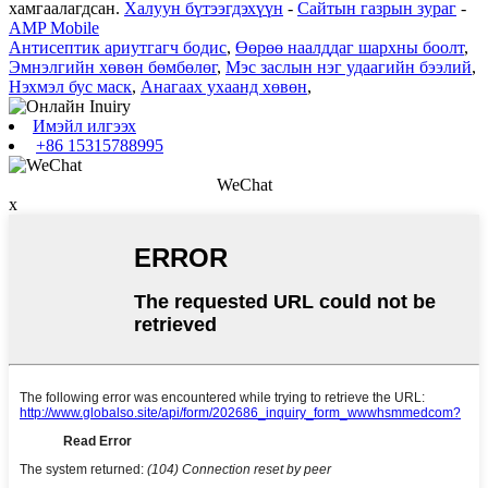
хамгаалагдсан.
Халуун бүтээгдэхүүн
-
Сайтын газрын зураг
-
AMP Mobile
Антисептик ариутгагч бодис
,
Өөрөө наалддаг шархны боолт
,
Эмнэлгийн хөвөн бөмбөлөг
,
Мэс заслын нэг удаагийн бээлий
,
Нэхмэл бус маск
,
Анагаах ухаанд хөвөн
,
Имэйл илгээх
+86 15315788995
WeChat
x