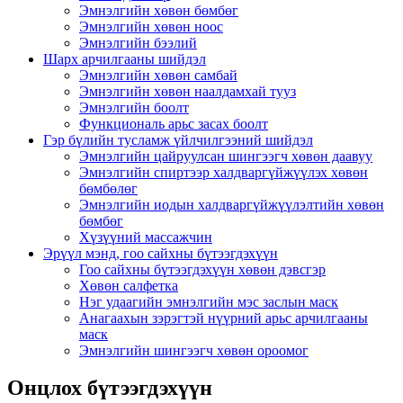
Эмнэлгийн хөвөн бөмбөг
Эмнэлгийн хөвөн ноос
Эмнэлгийн бээлий
Шарх арчилгааны шийдэл
Эмнэлгийн хөвөн самбай
Эмнэлгийн хөвөн наалдамхай тууз
Эмнэлгийн боолт
Функциональ арьс засах боолт
Гэр бүлийн тусламж үйлчилгээний шийдэл
Эмнэлгийн цайруулсан шингээгч хөвөн даавуу
Эмнэлгийн спиртээр халдваргүйжүүлэх хөвөн
бөмбөлөг
Эмнэлгийн иодын халдваргүйжүүлэлтийн хөвөн
бөмбөг
Хүзүүний массажчин
Эрүүл мэнд, гоо сайхны бүтээгдэхүүн
Гоо сайхны бүтээгдэхүүн хөвөн дэвсгэр
Хөвөн салфетка
Нэг удаагийн эмнэлгийн мэс заслын маск
Анагаахын зэрэгтэй нүүрний арьс арчилгааны
маск
Эмнэлгийн шингээгч хөвөн ороомог
Онцлох бүтээгдэхүүн