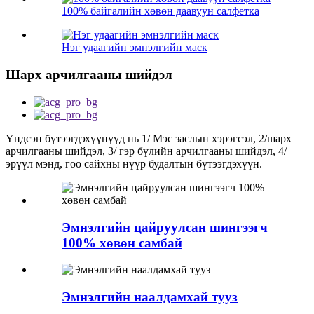
100% байгалийн хөвөн даавуун салфетка
Нэг удаагийн эмнэлгийн маск
Шарх арчилгааны шийдэл
Үндсэн бүтээгдэхүүнүүд нь 1/ Мэс заслын хэрэгсэл, 2/шарх
арчилгааны шийдэл, 3/ гэр бүлийн арчилгааны шийдэл, 4/
эрүүл мэнд, гоо сайхны нүүр будалтын бүтээгдэхүүн.
Эмнэлгийн цайруулсан шингээгч
100% хөвөн самбай
Эмнэлгийн наалдамхай тууз