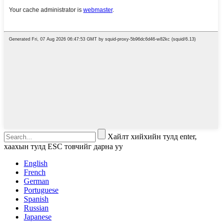
Хайлт хийхийн тулд enter,
хаахын тулд ESC товчийг дарна уу
English
French
German
Portuguese
Spanish
Russian
Japanese