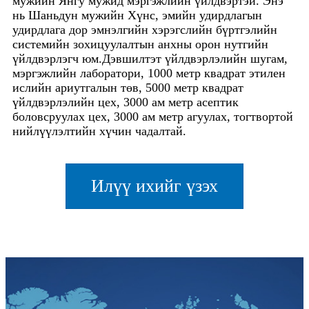
мужийн Янгу мужид мэргэжлийн үйлдвэртэй. Энэ
нь Шаньдун мужийн Хүнс, эмийн удирдлагын
удирдлага дор эмнэлгийн хэрэгслийн бүртгэлийн
системийн зохицуулалтын анхны орон нутгийн
үйлдвэрлэгч юм.Дэвшилтэт үйлдвэрлэлийн шугам,
мэргэжлийн лаборатори, 1000 метр квадрат этилен
ислийн ариутгалын төв, 5000 метр квадрат
үйлдвэрлэлийн цех, 3000 ам метр асептик
боловсруулах цех, 3000 ам метр агуулах, тогтвортой
нийлүүлэлтийн хүчин чадалтай.
Илүү ихийг үзэх