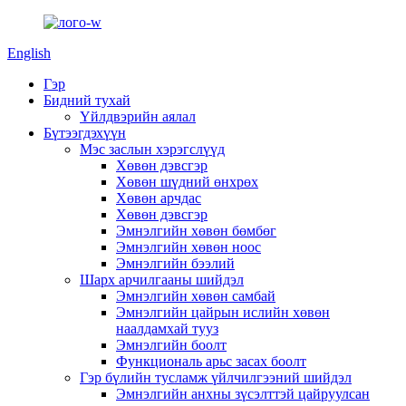
English
Гэр
Бидний тухай
Үйлдвэрийн аялал
Бүтээгдэхүүн
Мэс заслын хэрэгслүүд
Хөвөн дэвсгэр
Хөвөн шүдний өнхрөх
Хөвөн арчдас
Хөвөн дэвсгэр
Эмнэлгийн хөвөн бөмбөг
Эмнэлгийн хөвөн ноос
Эмнэлгийн бээлий
Шарх арчилгааны шийдэл
Эмнэлгийн хөвөн самбай
Эмнэлгийн цайрын ислийн хөвөн
наалдамхай тууз
Эмнэлгийн боолт
Функциональ арьс засах боолт
Гэр бүлийн тусламж үйлчилгээний шийдэл
Эмнэлгийн анхны зүсэлттэй цайруулсан