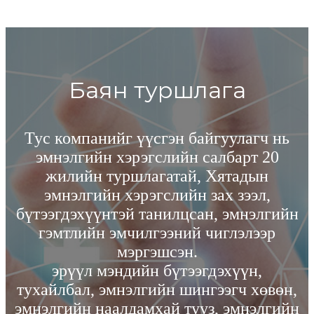
Баян туршлага
ь
Тус компанийг үүсгэн байгуулагч нь
эмнэлгийн хэрэгслийн салбарт 20
жилийн туршлагатай, Хятадын
эмнэлгийн хэрэгслийн зах зээл,
йн
бүтээгдэхүүнтэй танилцсан, эмнэлгийн
б
гэмтлийн эмчилгээний чиглэлээр
мэргэшсэн.
эрүүл мэндийн бүтээгдэхүүн,
н,
тухайлбал, эмнэлгийн шингээгч хөвөн,
т
йн
эмнэлгийн наалдамхай тууз, эмнэлгийн
э