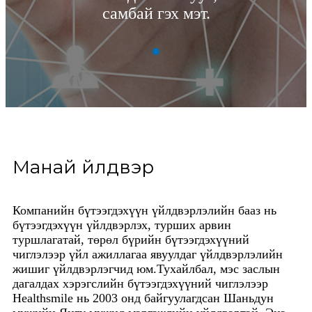
самбай гэх мэт.
Манай үйлдвэр
Компанийн бүтээгдэхүүн үйлдвэрлэлийн бааз нь
бүтээгдэхүүн үйлдвэрлэх, турших арвин
туршлагатай, төрөл бүрийн бүтээгдэхүүний
чиглэлээр үйл ажиллагаа явуулдаг үйлдвэрлэлийн
жишиг үйлдвэрлэгчид юм.Тухайлбал, мэс заслын
дагалдах хэрэгслийн бүтээгдэхүүний чиглэлээр
Healthsmile нь 2003 онд байгуулагдсан Шаньдун