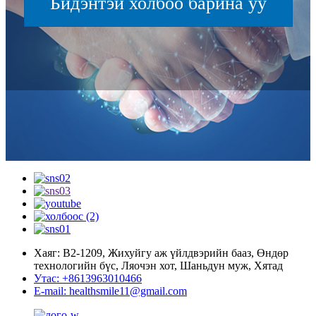
Бидэнтэй холбоо барина уу
Хаяг: В2-1209, Жихуйгу аж үйлдвэрийн бааз, Өндөр
технологийн бүс, Ляочэн хот, Шаньдун муж, Хятад
Утас: +8613963010466
E-mail: healthsmile11@gmail.com