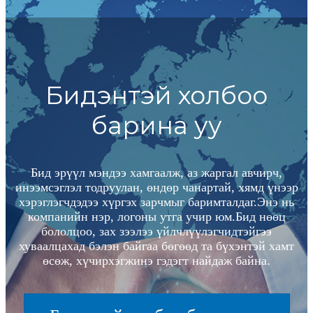
Бидэнтэй холбоо
барина уу
Бид эрүүл мэндээ хамгаалж, аз жаргал авчирч,
инээмсэглэл тодруулан, өндөр чанартай, хямд үнээр
хэрэглэгчдэдээ хүргэх зарчмыг баримталдаг.Энэ нь
компанийн нэр, логоны утга учир юм.Бид нөөц
бололцоо, зах зээлээ үйлчлүүлэгчидтэйгээ
хуваалцахад бэлэн байгаа бөгөөд та бүхэнтэй хамт
өсөж, хүчирхэгжинэ гэдэгт найдаж байна.