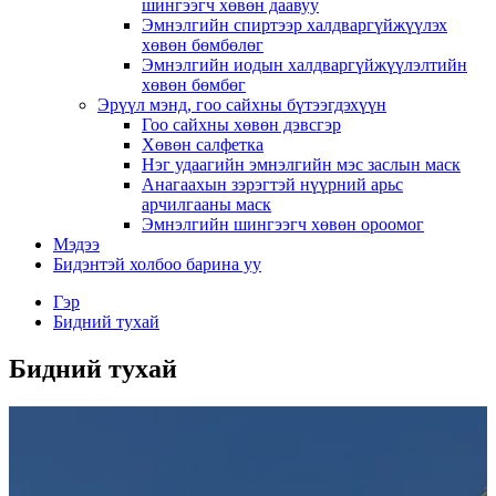
шингээгч хөвөн даавуу
Эмнэлгийн спиртээр халдваргүйжүүлэх
хөвөн бөмбөлөг
Эмнэлгийн иодын халдваргүйжүүлэлтийн
хөвөн бөмбөг
Эрүүл мэнд, гоо сайхны бүтээгдэхүүн
Гоо сайхны хөвөн дэвсгэр
Хөвөн салфетка
Нэг удаагийн эмнэлгийн мэс заслын маск
Анагаахын зэрэгтэй нүүрний арьс
арчилгааны маск
Эмнэлгийн шингээгч хөвөн ороомог
Мэдээ
Бидэнтэй холбоо барина уу
Гэр
Бидний тухай
Бидний тухай