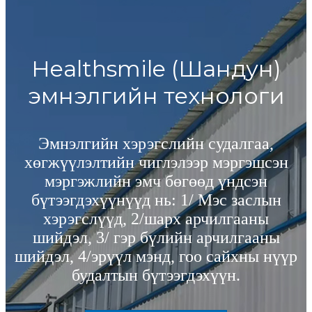
Healthsmile (Шандун)
эмнэлгийн технологи
Эмнэлгийн хэрэгслийн судалгаа,
хөгжүүлэлтийн чиглэлээр мэргэшсэн
мэргэжлийн эмч бөгөөд үндсэн
бүтээгдэхүүнүүд нь: 1/ Мэс заслын
хэрэгслүүд, 2/шарх арчилгааны
шийдэл, 3/ гэр бүлийн арчилгааны
шийдэл, 4/эрүүл мэнд, гоо сайхны нүүр
будалтын бүтээгдэхүүн.