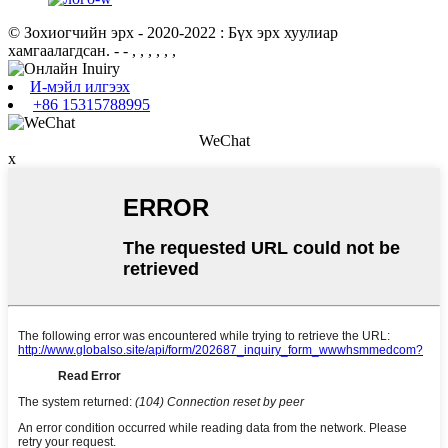
© Зохиогчийн эрх - 2020-2022 : Бүх эрх хуулиар
хамгаалагдсан.
- - , , , , , ,
И-мэйл илгээх
+86 15315788995
WeChat
x