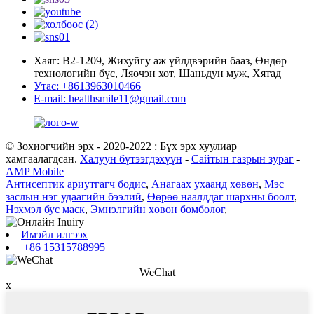
Хаяг: В2-1209, Жихуйгу аж үйлдвэрийн бааз, Өндөр
технологийн бүс, Ляочэн хот, Шаньдун муж, Хятад
Утас: +8613963010466
E-mail: healthsmile11@gmail.com
© Зохиогчийн эрх - 2020-2022 : Бүх эрх хуулиар
хамгаалагдсан.
Халуун бүтээгдэхүүн
-
Сайтын газрын зураг
-
AMP Mobile
Антисептик ариутгагч бодис
,
Анагаах ухаанд хөвөн
,
Мэс
заслын нэг удаагийн бээлий
,
Өөрөө наалддаг шархны боолт
,
Нэхмэл бус маск
,
Эмнэлгийн хөвөн бөмбөлөг
,
Имэйл илгээх
+86 15315788995
WeChat
x