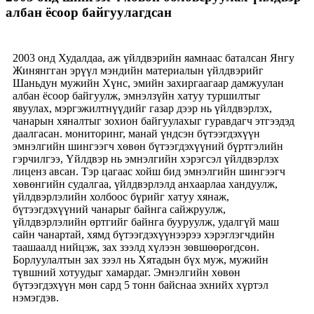
албан ёсоор байгуулагдсан
2003 онд Худалдаа, аж үйлдвэрийн яамнаас баталсан Янгу
Жинянгган эрүүл мэндийн материалын үйлдвэрийг
Шаньдун мужийн Хүнс, эмийн захиргаагаар дамжуулан
албан ёсоор байгуулж, эмнэлзүйн хатуу туршилтыг
явуулах, мэргэжилтнүүдийг газар дээр нь үйлдвэрлэх,
чанарын хяналтыг зохион байгуулахыг гуравдагч этгээдэд
даалгасан. мониторинг, манай үндсэн бүтээгдэхүүн
эмнэлгийн шингээгч хөвөн бүтээгдэхүүний бүртгэлийн
гэрчилгээ, Үйлдвэр нь эмнэлгийн хэрэгсэл үйлдвэрлэх
лиценз авсан. Тэр цагаас хойш бид эмнэлгийн шингээгч
хөвөнгийн судалгаа, үйлдвэрлэлд анхаарлаа хандуулж,
үйлдвэрлэлийн холбоос бүрийг хатуу хянаж,
бүтээгдэхүүний чанарыг байнга сайжруулж,
үйлдвэрлэлийн өртгийг байнга бууруулж, удалгүй маш
сайн чанартай, хямд бүтээгдэхүүнээрээ хэрэглэгчдийн
таашаалд нийцэж, зах зээлд хүлээн зөвшөөрөгдсөн.
Борлуулалтын зах зээл нь Хятадын бүх муж, мужийн
түвшний хотуудыг хамардаг. Эмнэлгийн хөвөн
бүтээгдэхүүн мөн сард 5 тонн байснаа эхнийх хүртэл
нэмэгдэв.