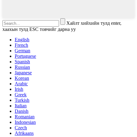
Хайлт хийхийн тулд enter,
хаахын тулд ESC товчийг дарна уу
English
French
German
Portuguese
Spanish
Russian
Japanese
Korean
Arabic
Irish
Greek
Turkish
Italian
Danish
Romanian
Indonesian
Czech
Afrikaans