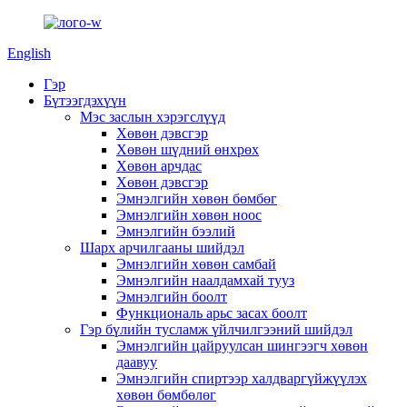
English
Гэр
Бүтээгдэхүүн
Мэс заслын хэрэгслүүд
Хөвөн дэвсгэр
Хөвөн шүдний өнхрөх
Хөвөн арчдас
Хөвөн дэвсгэр
Эмнэлгийн хөвөн бөмбөг
Эмнэлгийн хөвөн ноос
Эмнэлгийн бээлий
Шарх арчилгааны шийдэл
Эмнэлгийн хөвөн самбай
Эмнэлгийн наалдамхай тууз
Эмнэлгийн боолт
Функциональ арьс засах боолт
Гэр бүлийн тусламж үйлчилгээний шийдэл
Эмнэлгийн цайруулсан шингээгч хөвөн
даавуу
Эмнэлгийн спиртээр халдваргүйжүүлэх
хөвөн бөмбөлөг