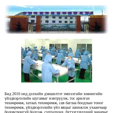
Бид 2010 онд дэлхийн дэвшилтэт эмнэлгийн хөвөнгийн
үйлдвэрлэлийн шугамыг нэвтрүүлж, тос арилгах
төхөөрөмж, хатаах төхөөрөмж, сав баглаа боодлын тоног
төхөөрөмж, үйлдвэрлэлийн үйл явцыг шинжлэх ухаанчаар
боловсронгуй болгож, сурталчлах, бүтээгдэхүүний чанарыг