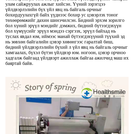
улам сайжруулах ажлыг хийсэн. Үүний зэрэгцээ
үйлдвэрлэлийн бүх үйл явц нь байгаль орчныг
бохирдуулахгүй байх үүднээс бохир ус цэвэрлэх тоног
төхөөрөмжийг дахин шинэчилсэн. Бидний эрхэм зорилго
бол хүний ​​эрүүл мэндийг дэмжих, бидний бүтээгдэхүүн
бол хүмүүсийг эрүүл мэндээ сэргээх, эрүүл байхад нь
туслах явдал юм, иймээс манай бүтээгдэхүүний түүхий эд
нь зөвхөн байгалийн цэвэр хөвөнгээс гаралтай биш,
бидний үйлдвэрлэлийн бүхий л үйл явц нь байгаль орчныг
хамгаалах, бүхэл бүтэн үйлдвэр юм. ногоон, цэвэр орчноо
хадгалж байгаад үйлдвэрт ажиллаж байгаа ажилчид маш их
баяртай байв.