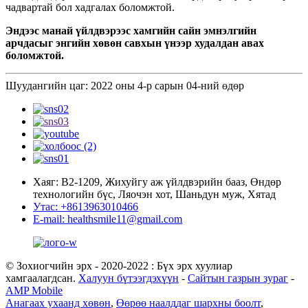
чадвартай бол хадгалах боломжтой.
Эндээс манай үйлдвэрээс хамгийн сайн эмнэлгийн
арчдасыг энгийн хөвөн савхын үнээр худалдан авах
боломжтой.
Шуудангийн цаг: 2022 оны 4-р сарын 04-ний өдөр
Хаяг: В2-1209, Жихуйгу аж үйлдвэрийн бааз, Өндөр
технологийн бүс, Ляочэн хот, Шаньдун муж, Хятад
Утас: +8613963010466
E-mail: healthsmile11@gmail.com
© Зохиогчийн эрх - 2020-2022 : Бүх эрх хуулиар
хамгаалагдсан.
Халуун бүтээгдэхүүн
-
Сайтын газрын зураг
-
AMP Mobile
Анагаах ухаанд хөвөн
,
Өөрөө наалддаг шархны боолт
,