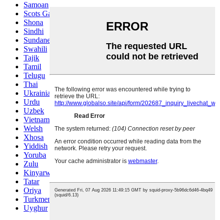
Samoan
Scots Gaelic
Shona
Sindhi
Sundanese
Swahili
Tajik
Tamil
Telugu
Thai
Ukrainian
Urdu
Uzbek
Vietnamese
Welsh
Xhosa
Yiddish
Yoruba
Zulu
Kinyarwanda
Tatar
Oriya
Turkmen
Uyghur