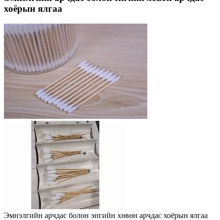
хоёрын ялгаа
Эмнэлгийн арчдас болон энгийн хөвөн арчдас хоёрын ялгаа