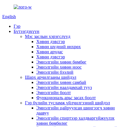
English
Гэр
Бүтээгдэхүүн
Мэс заслын хэрэгслүүд
Хөвөн дэвсгэр
Хөвөн шүдний өнхрөх
Хөвөн арчдас
Хөвөн дэвсгэр
Эмнэлгийн хөвөн бөмбөг
Эмнэлгийн хөвөн ноос
Эмнэлгийн бээлий
Шарх арчилгааны шийдэл
Эмнэлгийн хөвөн самбай
Эмнэлгийн наалдамхай тууз
Эмнэлгийн боолт
Функциональ арьс засах боолт
Гэр бүлийн тусламж үйлчилгээний шийдэл
Эмнэлгийн цайруулсан шингээгч хөвөн
даавуу
Эмнэлгийн спиртээр халдваргүйжүүлэх
хөвөн бөмбөлөг