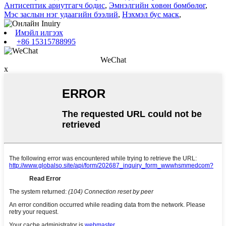
Антисептик ариутгагч бодис
,
Эмнэлгийн хөвөн бөмбөлөг
,
Мэс заслын нэг удаагийн бээлий
,
Нэхмэл бус маск
,
Имэйл илгээх
+86 15315788995
WeChat
x