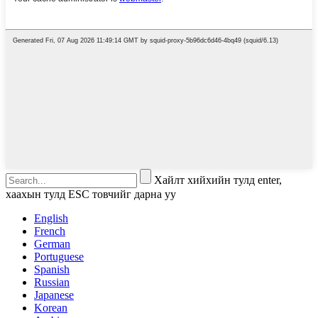
Хайлт хийхийн тулд enter,
хаахын тулд ESC товчийг дарна уу
English
French
German
Portuguese
Spanish
Russian
Japanese
Korean