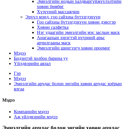
Эмнэлгийн иодын халдваргүйжүүлэлтийн
хөвөн бөмбөг
Хүзүүний массажчин
Эрүүл мэнд, гоо сайхны бүтээгдэхүүн
Гоо сайхны бүтээгдэхүүн хөвөн дэвсгэр
Хөвөн салфетка
Нэг удаагийн эмнэлгийн мэс заслын маск
Анагаахын зэрэгтэй нүүрний арьс
арчилгааны маск
Эмнэлгийн шингээгч хөвөн ороомог
Мэдээ
Бидэнтэй холбоо барина уу
Үйлдвэрийн аялал
Гэр
Мэдээ
Эмнэлгийн арчдас болон энгийн хөвөн арчдас хоёрын
ялгаа
Мэдээ
Компанийн мэдээ
Аж үйлдвэрийн мэдээ
Эмнэлгийн арчдас болон энгийн хөвөн арчдас