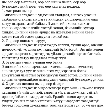
нь: өөр өөр материал, өөр өөр шинж чанар, өөр өөр
бүтээгдэхүүний зэрэг, өөр өөр хадгалах нөхцөл.
1, материал нь өөр
Эмнэлгийн арчдас нь үндэсний стандарт, анагаах ухааны
салбарын стандартын дагуу хийгдсэн үйлдвэрлэлийн маш
хатуу шаардлагатай байдаг. Эмнэлгийн хөвөн савхыг
ерөнхийдөө эмнэлгийн тосгүй хөвөн, байгалийн хусаар
хийдэг. Энгийн хөвөн арчдас нь ихэвчлэн энгийн хөвөн,
хөвөн толгой эсвэл даавууны толгой юм.
2. Өөр өөр шинж чанарууд
Эмнэлгийн арчдасыг хэрэглэхдээ хоргүй, хүний ​​арьс, биеийг
цочроохгүй, ус шингээх чадвартай байх ёстой. Энгийн хөвөн
арчдас нь өргөн хэрэглэгддэг, үйлдвэрлэлийн өртөг багатай,
хэрэглэхэд хатуу шаардлага тавьдаггүй.
3, бүтээгдэхүүний түвшин өөр байна
Эмнэлгийн хөвөн арчдасыг ихэвчлэн шархыг эмчлэхэд
ашигладаг тул уутыг онгойлгох үед хэрэглэж болох
ариутгасан чанартай бүтээгдэхүүн байх ёстой. Энгийн хөвөн
арчдас нь ерөнхийдөө дамжуулагч чанартай бүтээгдэхүүн юм.
4. Хадгалах нөхцөл нь өөр өөр байдаг
Эмнэлгийн арчдасыг өндөр температурт биш, 80% -иас ихгүй
харьцангуй чийгшилтэй, зэврэлтгүй, агааржуулалт сайтай
өрөөнд байлгах шаардлагатай. Ердийн хөвөн арчдас нь
үндсэндээ энэ талаар хэтэрхий хатуу шаардлага тавьдаггүй
бөгөөд тодорхой хэмжээний тоос нэвтэрдэггүй, ус үл нэвтрэх