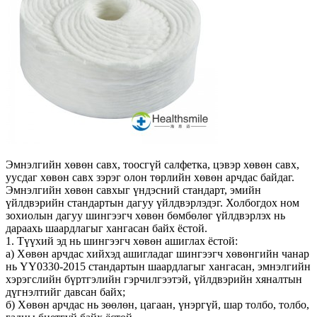
Эмнэлгийн хөвөн савх, тоосгүй салфетка, цэвэр хөвөн савх,
уусдаг хөвөн савх зэрэг олон төрлийн хөвөн арчдас байдаг.
Эмнэлгийн хөвөн савхыг үндэсний стандарт, эмийн
үйлдвэрийн стандартын дагуу үйлдвэрлэдэг. Холбогдох ном
зохиолын дагуу шингээгч хөвөн бөмбөлөг үйлдвэрлэх нь
дараахь шаардлагыг хангасан байх ёстой.
1. Түүхий эд нь шингээгч хөвөн ашиглах ёстой:
a) Хөвөн арчдас хийхэд ашигладаг шингээгч хөвөнгийн чанар
нь YY0330-2015 стандартын шаардлагыг хангасан, эмнэлгийн
хэрэгслийн бүртгэлийн гэрчилгээтэй, үйлдвэрийн хяналтын
дүгнэлтийг давсан байх;
б) Хөвөн арчдас нь зөөлөн, цагаан, үнэргүй, шар толбо, толбо,