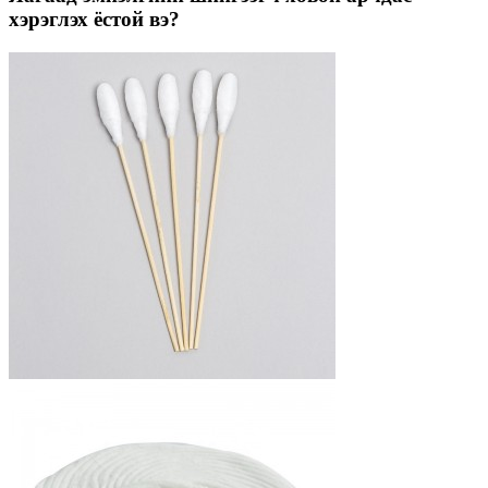
хэрэглэх ёстой вэ?