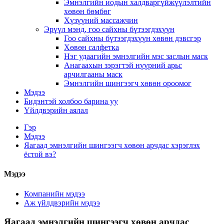
Эмнэлгийн иодын халдваргүйжүүлэлтийн
хөвөн бөмбөг
Хүзүүний массажчин
Эрүүл мэнд, гоо сайхны бүтээгдэхүүн
Гоо сайхны бүтээгдэхүүн хөвөн дэвсгэр
Хөвөн салфетка
Нэг удаагийн эмнэлгийн мэс заслын маск
Анагаахын зэрэгтэй нүүрний арьс
арчилгааны маск
Эмнэлгийн шингээгч хөвөн ороомог
Мэдээ
Бидэнтэй холбоо барина уу
Үйлдвэрийн аялал
Гэр
Мэдээ
Яагаад эмнэлгийн шингээгч хөвөн арчдас хэрэглэх
ёстой вэ?
Мэдээ
Компанийн мэдээ
Аж үйлдвэрийн мэдээ
Яагаад эмнэлгийн шингээгч хөвөн арчдас