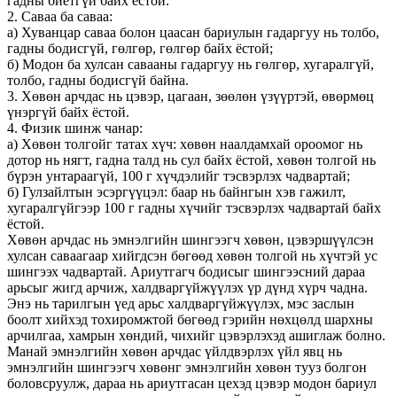
гадны биетгүй байх ёстой.
2. Саваа ба саваа:
a) Хуванцар саваа болон цаасан бариулын гадаргуу нь толбо,
гадны бодисгүй, гөлгөр, гөлгөр байх ёстой;
б) Модон ба хулсан савааны гадаргуу нь гөлгөр, хугаралгүй,
толбо, гадны бодисгүй байна.
3. Хөвөн арчдас нь цэвэр, цагаан, зөөлөн үзүүртэй, өвөрмөц
үнэргүй байх ёстой.
4. Физик шинж чанар:
a) Хөвөн толгойг татах хүч: хөвөн наалдамхай ороомог нь
дотор нь нягт, гадна талд нь сул байх ёстой, хөвөн толгой нь
бүрэн унтараагүй, 100 г хүчдэлийг тэсвэрлэх чадвартай;
б) Гулзайлтын эсэргүүцэл: баар нь байнгын хэв гажилт,
хугаралгүйгээр 100 г гадны хүчийг тэсвэрлэх чадвартай байх
ёстой.
Хөвөн арчдас нь эмнэлгийн шингээгч хөвөн, цэвэршүүлсэн
хулсан саваагаар хийгдсэн бөгөөд хөвөн толгой нь хүчтэй ус
шингээх чадвартай. Ариутгагч бодисыг шингээсний дараа
арьсыг жигд арчиж, халдваргүйжүүлэх үр дүнд хүрч чадна.
Энэ нь тарилгын үед арьс халдваргүйжүүлэх, мэс заслын
боолт хийхэд тохиромжтой бөгөөд гэрийн нөхцөлд шархны
арчилгаа, хамрын хөндий, чихийг цэвэрлэхэд ашиглаж болно.
Манай эмнэлгийн хөвөн арчдас үйлдвэрлэх үйл явц нь
эмнэлгийн шингээгч хөвөнг эмнэлгийн хөвөн тууз болгон
боловсруулж, дараа нь ариутгасан цехэд цэвэр модон бариул