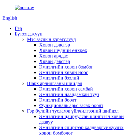
English
Гэр
Бүтээгдэхүүн
Мэс заслын хэрэгслүүд
Хөвөн дэвсгэр
Хөвөн шүдний өнхрөх
Хөвөн арчдас
Хөвөн дэвсгэр
Эмнэлгийн хөвөн бөмбөг
Эмнэлгийн хөвөн ноос
Эмнэлгийн бээлий
Шарх арчилгааны шийдэл
Эмнэлгийн хөвөн самбай
Эмнэлгийн наалдамхай тууз
Эмнэлгийн боолт
Функциональ арьс засах боолт
Гэр бүлийн тусламж үйлчилгээний шийдэл
Эмнэлгийн цайруулсан шингээгч хөвөн
даавуу
Эмнэлгийн спиртээр халдваргүйжүүлэх
хөвөн бөмбөлөг