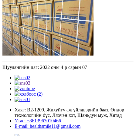
Шуудангийн цаг: 2022 оны 4-р сарын 07
Хаяг: В2-1209, Жихуйгу аж үйлдвэрийн бааз, Өндөр
технологийн бүс, Ляочэн хот, Шаньдун муж, Хятад
Утас: +8613963010466
E-mail: healthsmile11@gmail.com