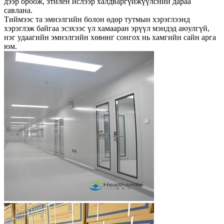
дээр ороож, этилен ислээр халдваргүйжүүлсний дараа
савлана.
Тиймээс та эмнэлгийн болон өдөр тутмын хэрэглээнд
хэрэглэж байгаа эсэхээс үл хамааран эрүүл мэндэд аюулгүй,
нэг удаагийн эмнэлгийн хөвөнг сонгох нь хамгийн сайн арга
юм.