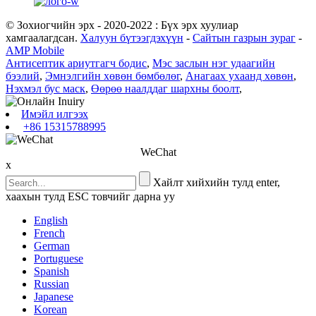
© Зохиогчийн эрх - 2020-2022 : Бүх эрх хуулиар
хамгаалагдсан.
Халуун бүтээгдэхүүн
-
Сайтын газрын зураг
-
AMP Mobile
Антисептик ариутгагч бодис
,
Мэс заслын нэг удаагийн
бээлий
,
Эмнэлгийн хөвөн бөмбөлөг
,
Анагаах ухаанд хөвөн
,
Нэхмэл бус маск
,
Өөрөө наалддаг шархны боолт
,
Имэйл илгээх
+86 15315788995
WeChat
x
Хайлт хийхийн тулд enter,
хаахын тулд ESC товчийг дарна уу
English
French
German
Portuguese
Spanish
Russian
Japanese
Korean